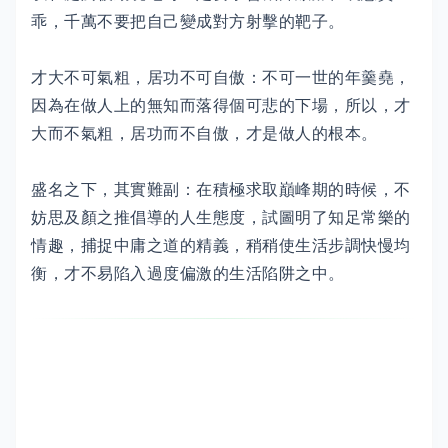
乖，千萬不要把自己變成對方射擊的靶子。
才大不可氣粗，居功不可自傲：不可一世的年羹堯，
因為在做人上的無知而落得個可悲的下場，所以，才
大而不氣粗，居功而不自傲，才是做人的根本。
盛名之下，其實難副：在積極求取巔峰期的時候，不
妨思及顏之推倡導的人生態度，試圖明了知足常樂的
情趣，捕捉中庸之道的精義，稍稍使生活步調快慢均
衡，才不易陷入過度偏激的生活陷阱之中。