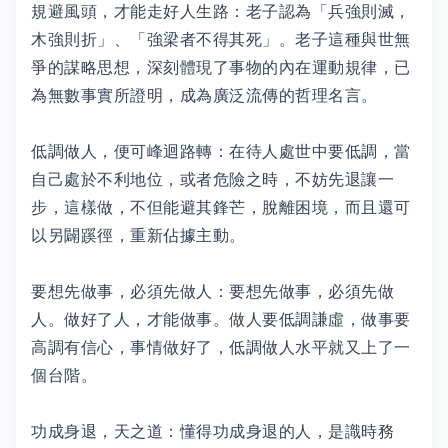
規避風頭，才能走好人生路：老子認為「兵強則滅，
木強則折」、「強梁者不得其死」。老子這種與世無
爭的謀略思想，深刻體現了事物的內在運動規律，已
為無數事實所證明，成為廣泛流傳的哲理名言。
低調做人，便可峰迴路轉：在待人處世中要低調，當
自己處於不利地位，或者危險之時，不妨先退讓一
步，這樣做，不但能避其鋒芒，脫離困境，而且還可
以另闢蹊徑，重新佔據主動。
要想先做事，必須先做人：要想先做事，必須先做
人。做好了人，才能做事。做人要低調謙虛，做事要
高調有信心，事情做好了，低調做人水平就又上了一
個台階。
功成身退，天之道：懂得功成身退的人，是識時務