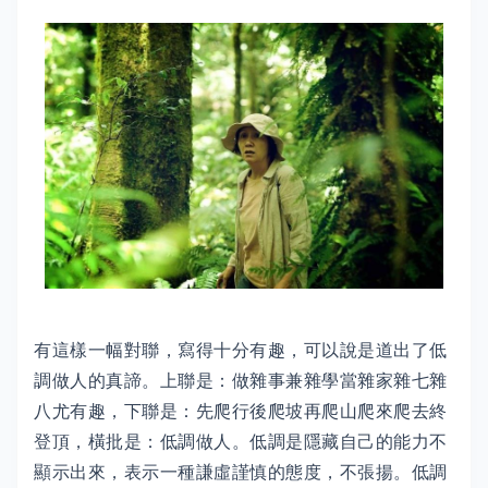
有這樣一幅對聯，寫得十分有趣，可以說是道出了低
調做人的真諦。上聯是：做雜事兼雜學當雜家雜七雜
八尤有趣，下聯是：先爬行後爬坡再爬山爬來爬去終
登頂，橫批是：低調做人。低調是隱藏自己的能力不
顯示出來，表示一種謙虛謹慎的態度，不張揚。低調