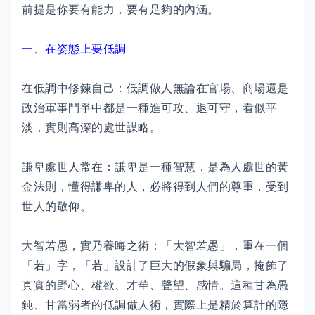
前提是你要有能力，要有足夠的內涵。
一、在姿態上要低調
在低調中修鍊自己：低調做人無論在官場、商場還是
政治軍事鬥爭中都是一種進可攻、退可守，看似平
淡，實則高深的處世謀略。
謙卑處世人常在：謙卑是一種智慧，是為人處世的黃
金法則，懂得謙卑的人，必將得到人們的尊重，受到
世人的敬仰。
大智若愚，實乃養晦之術：「大智若愚」，重在一個
「若」字，「若」設計了巨大的假象與騙局，掩飾了
真實的野心、權欲、才華、聲望、感情。這種甘為愚
鈍、甘當弱者的低調做人術，實際上是精於算計的隱