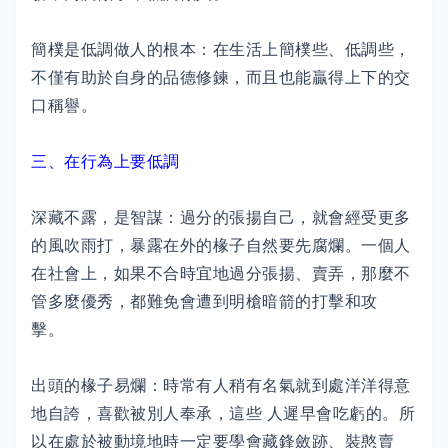
簡樸是低調做人的根本：在生活上簡樸些、低調些，
不僅有助於自身的品德修鍊，而且也能贏得上下的交
口稱譽。
三、在行為上要低調
深藏不露，是智謀：過分的張揚自己，就會經受更多
的風吹雨打，暴露在外的椽子自然要先腐爛。一個人
在社會上，如果不合時宜地過分張揚、賣弄，那麼不
管多麼優秀，都難免會遭到明槍暗箭的打擊和攻
擊。
出頭的椽子易爛：時常有人稍有名氣就到處洋洋得意
地自誇，喜歡被別人奉承，這些 人遲早會吃虧的。所
以在處於被動境地時一定要學會藏鋒斂跡、裝憨賣