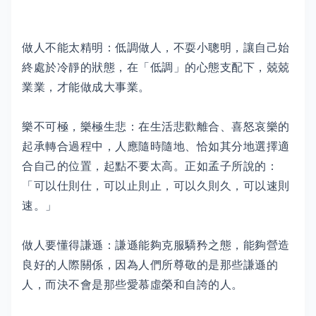
做人不能太精明：低調做人，不耍小聰明，讓自己始
終處於冷靜的狀態，在「低調」的心態支配下，兢兢
業業，才能做成大事業。
樂不可極，樂極生悲：在生活悲歡離合、喜怒哀樂的
起承轉合過程中，人應隨時隨地、恰如其分地選擇適
合自己的位置，起點不要太高。正如孟子所說的：
「可以仕則仕，可以止則止，可以久則久，可以速則
速。」
做人要懂得謙遜：謙遜能夠克服驕矜之態，能夠營造
良好的人際關係，因為人們所尊敬的是那些謙遜的
人，而決不會是那些愛慕虛榮和自誇的人。