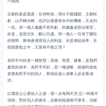
巧成拙。
主動吃虧是風度：任何時候，情分不能踐踏。主動吃
虧，山不轉水轉，也許以後還有合作的機會，又走到
一起。若一個人處處不肯吃虧，則處處必想佔便宜，
於是，妄想日生，驕心日盛。而一個人一旦有了驕狂
的態勢，難免會侵害別人的利益，於是便起紛爭，在
四面楚歌之中，又焉有不敗之理？
為對手叫好是一種智慧：美德、智慧、修養，是我們
處世的資本。為對手叫好，是一種謀略，能做到放低
姿態為對手叫好的人，那他在做人做事上必定會成
功。
以寬容之心度他人之過：退一步海闊天空,忍一時風平
浪靜。對於別人的過失，必要的指責無可厚非，但能