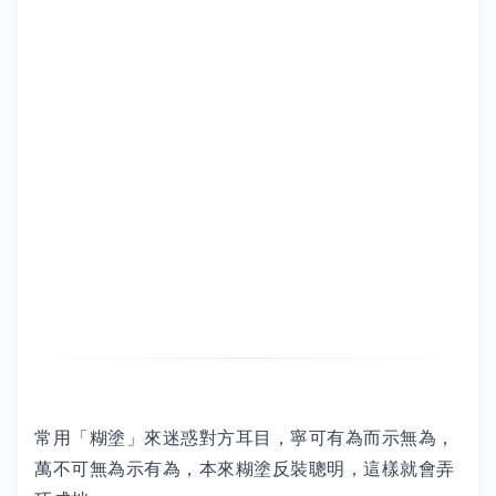
常用「糊塗」來迷惑對方耳目，寧可有為而示無為，
萬不可無為示有為，本來糊塗反裝聰明，這樣就會弄