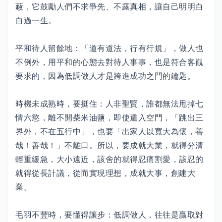
蔽，它鼓勵人們不求爭先、不露真相，讓自己明明白
白過一生。
平和待人留餘地：「道有道法，行有行規」，做人也
不例外，用平和的心態去對待人事事，也是符合客觀
要求的，因為低調做人才是跨進成功之門的鑰匙。
時機未成熟時，要挺住：人非聖賢，誰都無法甩掉七
情六慾，離不開柴米油鹽，即使遁入空門，「跳出三
界外，不在五行中」，也要「出家人以寬大為懷，善
哉！善哉！」不離口。所以，要成就大業，就得分清
輕重緩急，大小遠近，該舍的就得忍痛割愛，該忍的
就得從長計議，從而實現理想，成就大事，創建大
業。
毛羽不豐時，要懂得讓步：低調做人，往往是贏取對