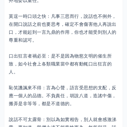
外地委以重任。
莫逞一時口頭之快：凡事三思而行，說話也不例外，
在開口說話之前也要思考，確定不會傷害他人再說出
口，才能起到一言九鼎的作用，你也才能受到別人的
尊重和認可。
口出狂言者禍必至：是不是因為物慾文明的催生所
致，如今社會上各類職業當中都有動輒口出狂言的
人。
恥笑譏諷來不得：言為心聲，語言受思想的支配，反
應一個人的品德。不負責任，胡說八道，造謠中傷，
搬弄是非等等，都是不道德的。
說話不可太露骨：別以為如實相告，別人就會感激涕