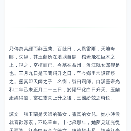
乃傳寫其經而葬玉蘭。百餘日，大風雷雨，天地晦
瞑，失經，其玉蘭所在墳壙自開，棺蓋飛在巨木之
上，視之，空棺而已。今墓在益州，溫江縣女郎觀是
也。三月九日是玉蘭飛升之日，至今鄉里常設齋祭
之。靈真即天師之子，名衡，號曰嗣師。自漢靈帝光
和二年己未正月二十三日，於陽平化白日升天。玉蘭
產經得道，當在靈真上升之後，三國紛兢之時也。
譯文：張玉蘭是天師的孫女，靈真的女兒。她小時候
就喜歡潔素，不吃葷血。十七歲那年，她夢見紅光從
天而降，紅光中有金字篆文，繚繞幾十尺，隨著紅光