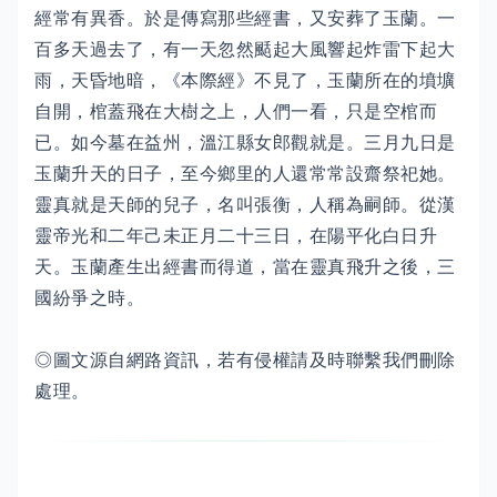
經常有異香。於是傳寫那些經書，又安葬了玉蘭。一
百多天過去了，有一天忽然颳起大風響起炸雷下起大
雨，天昏地暗，《本際經》不見了，玉蘭所在的墳壙
自開，棺蓋飛在大樹之上，人們一看，只是空棺而
已。如今墓在益州，溫江縣女郎觀就是。三月九日是
玉蘭升天的日子，至今鄉里的人還常常設齋祭祀她。
靈真就是天師的兒子，名叫張衡，人稱為嗣師。從漢
靈帝光和二年己未正月二十三日，在陽平化白日升
天。玉蘭產生出經書而得道，當在靈真飛升之後，三
國紛爭之時。
◎圖文源自網路資訊，若有侵權請及時聯繫我們刪除
處理。