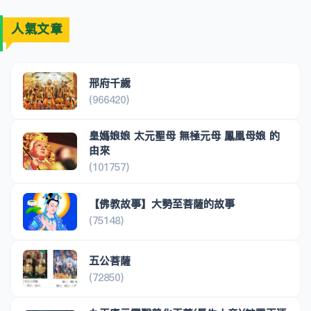
人氣文章
邢府千歲
(966420)
皇媽娘娘 太元聖母 無極元母 鳳凰母娘 的
由來
(101757)
【佛教故事】大勢至菩薩的故事
(75148)
五公菩薩
(72850)