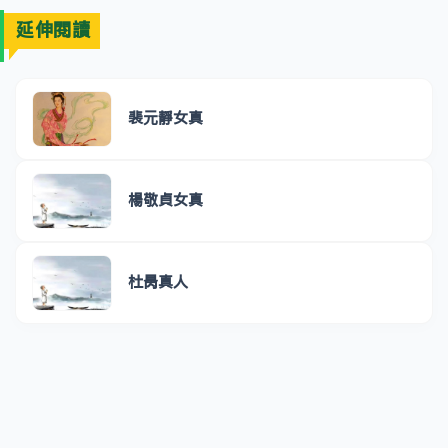
延伸閱讀
裴元靜女真
楊敬貞女真
杜昺真人