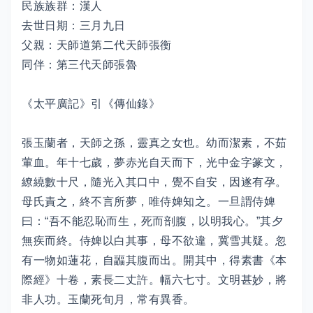
民族族群：漢人
去世日期：三月九日
父親：天師道第二代天師張衡
同伴：第三代天師張魯
《太平廣記》引《傳仙錄》
張玉蘭者，天師之孫，靈真之女也。幼而潔素，不茹
葷血。年十七歲，夢赤光自天而下，光中金字篆文，
繚繞數十尺，隨光入其口中，覺不自安，因遂有孕。
母氏責之，終不言所夢，唯侍婢知之。一旦謂侍婢
曰：“吾不能忍恥而生，死而剖腹，以明我心。”其夕
無疾而終。侍婢以白其事，母不欲違，冀雪其疑。忽
有一物如蓮花，自疈其腹而出。開其中，得素書《本
際經》十卷，素長二丈許。幅六七寸。文明甚妙，將
非人功。玉蘭死旬月，常有異香。