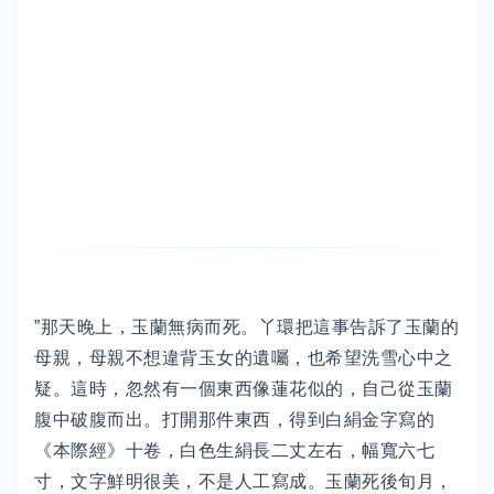
”那天晚上，玉蘭無病而死。丫環把這事告訴了玉蘭的
母親，母親不想違背玉女的遺囑，也希望洗雪心中之
疑。這時，忽然有一個東西像蓮花似的，自己從玉蘭
腹中破腹而出。打開那件東西，得到白絹金字寫的
《本際經》十卷，白色生絹長二丈左右，幅寬六七
寸，文字鮮明很美，不是人工寫成。玉蘭死後旬月，