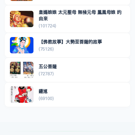
皇媽娘娘 太元聖母 無極元母 鳳凰母娘 的
由來
(101724)
【佛教故事】大勢至菩薩的故事
(75126)
五公菩薩
(72787)
鍾馗
(69100)