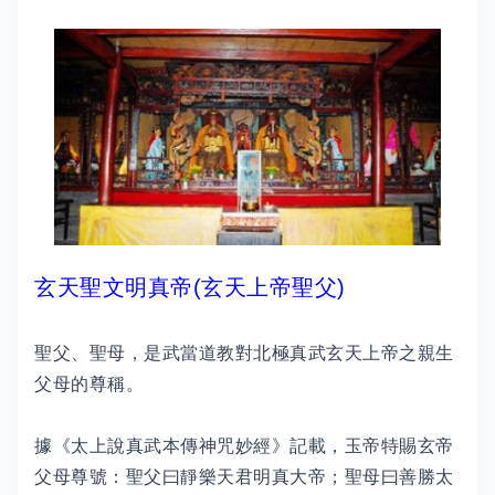
玄天聖文明真帝(玄天上帝聖父)
聖父、聖母，是武當道教對北極真武玄天上帝之親生
父母的尊稱。
據《太上說真武本傳神咒妙經》記載，玉帝特賜玄帝
父母尊號：聖父曰靜樂天君明真大帝；聖母曰善勝太