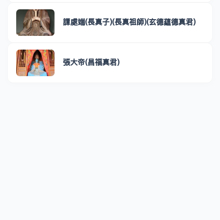
譚處端(長真子)(長真祖師)(玄德蘊德真君)
張大帝(昌福真君)