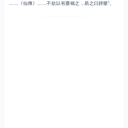
……《仙傳》……不欲以有麇稱之，易之曰靜樂”。