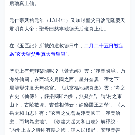
后瓊真上仙。
元仁宗延祐元年（1314年）又加封聖父曰啟元隆慶天
君明真大帝；聖母曰慈寧毓德天后瓊真上仙。
在《玉匣記》所載的道教節日中，
二月二十五日被定
為“玄天聖父明真大帝聖誕”
。
歷史上有無靜樂國呢？《紫光經》雲：“淨樂國境，乃
海外仙國，在西域支月國之西。星分奎婁二宿之下”，
居龍變梵度天無欲宮。《武當福地總真集》雲：“考之
古史《仙傳》，靜樂國即均州，無疑矣”。謂“村之東
山下，古陵數塚。耆舊相傳云：靜樂國王之塋”。《大
岳太和山志》有：“玄帝之先曾為淨樂國王，淨樂治
麇，而均為麇地”。《敕建大岳太和山志》解釋說：
“均州上古之時即有麇之國，謂人民樸野，安靜樂善，