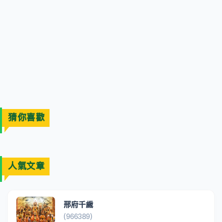
猜你喜歡
人氣文章
邢府千歲
(966389)