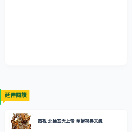
延伸閱讀
恭祝 北極玄天上帝 聖誕祝壽文疏