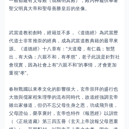
一般都建有父母殿（或稱明真殿），殿內神龕供奉著
聖父明真大帝和聖母善勝皇后的坐像。
武當道教初創時，經籍並不多，《道德經》為武當歷
代道士非常推崇的經典，成為武當道教典籍的最早來
源。《道德經》十八章有：“大道廢，有仁義；智慧
出，有大偽；六親不和，有孝慈”，老子此說是針對社
會現實，因為社會上有“六親不和”的事情，才會更加
重視“孝”。
春秋戰國以來孝文化的影響很大，玄帝崇拜的盛行也
大致與儒家程朱理學的流布同時代，故道經強調玄帝
雖出家修道，但仍不忘父母生身之恩，功成飛升後，
父母證仙，榮享褒封，玄帝也特作《報恩經》以訓世
（《正統道藏》第三四五冊《玄天上帝說報父母恩重