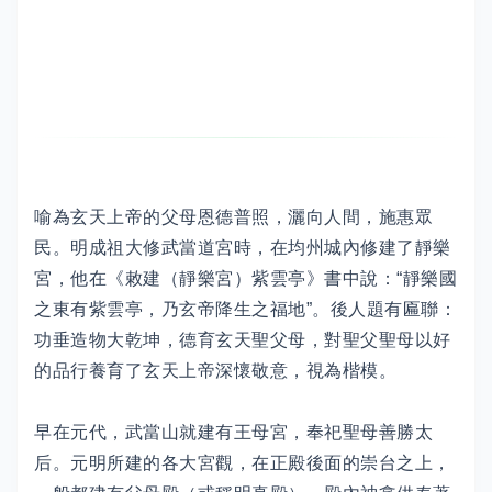
喻為玄天上帝的父母恩德普照，灑向人間，施惠眾
民。明成祖大修武當道宮時，在均州城內修建了靜樂
宮，他在《敕建（靜樂宮）紫雲亭》書中說：“靜樂國
之東有紫雲亭，乃玄帝降生之福地”。後人題有匾聯：
功垂造物大乾坤，德育玄天聖父母，對聖父聖母以好
的品行養育了玄天上帝深懷敬意，視為楷模。
早在元代，武當山就建有王母宮，奉祀聖母善勝太
后。元明所建的各大宮觀，在正殿後面的崇台之上，