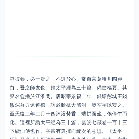
每披卷，必一覽之，不遺於心。常自言葛稚川陶貞
白，吾之師友也。銓太平經為三十篇，備盡樞要。其
聲名愈播於江淮間。唐昭宗景福二年，錢塘彭城王錢
鏐深慕方遠道德，訪於餘杭大滌洞，築室宇以安之。
至天復二年二月十四沐浴焚香，端拱而坐，俟停午而
化。這裡所謂太平經為三十篇，雲笈七籤卷一百十三
下續仙傳也作。字當有選擇而編次的意思。《太平