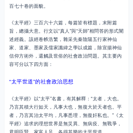
百七十卷的面貌。
《太平經》三百六十六篇，每篇皆有標題，末附篇
旨，總攝大意。行文以“真人”與“天師”相問答的形式闡
述經義。該經卷帙浩繁，雜采先秦陰陽五行家神仙
家、道家、墨家及儒家讖緯之學以成篇，除宣揚神仙
信仰方術外，還觸及世俗的社會政治問題。其主要內
容可分以下四方面：
“太平世道”的社會政治思想
《太平經》以“太平”名書，有其解釋：“太者，大也。
乃言其積大行如天，凡事大也，無復大於天者也。平
者，乃言其治太平均，凡事悉理，無復奸私也。”《太
平經》追求的理想世界是無災異、無病疫、無戰爭，
君明臣賢，家富人足，各得其樂的太平世道。