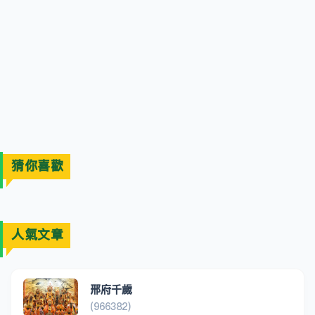
猜你喜歡
人氣文章
邢府千歲
(966382)