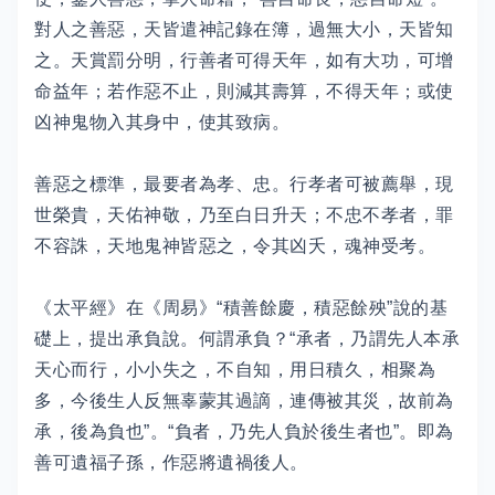
對人之善惡，天皆遣神記錄在簿，過無大小，天皆知
之。天賞罰分明，行善者可得天年，如有大功，可增
命益年；若作惡不止，則減其壽算，不得天年；或使
凶神鬼物入其身中，使其致病。
善惡之標準，最要者為孝、忠。行孝者可被薦舉，現
世榮貴，天佑神敬，乃至白日升天；不忠不孝者，罪
不容誅，天地鬼神皆惡之，令其凶夭，魂神受考。
《太平經》在《周易》“積善餘慶，積惡餘殃”說的基
礎上，提出承負說。何謂承負？“承者，乃謂先人本承
天心而行，小小失之，不自知，用日積久，相聚為
多，今後生人反無辜蒙其過謫，連傳被其災，故前為
承，後為負也”。“負者，乃先人負於後生者也”。即為
善可遺福子孫，作惡將遺禍後人。