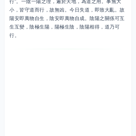
行”。一陰一陽之理，遍於天地，為道之用。事無大
小，皆守道而行，故無凶。今日失道，即致大亂。故
陽安即萬物自生，陰安即萬物自成。陰陽之關係可互
生互變，陰極生陽，陽極生陰，陰陽相得，道乃可
行。