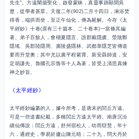
先生”。方遠闡揚聖化，啟發蒙昧，真靈事跡顯聞吳
楚，從學者甚眾。天復二年(902)二月十四日，淋浴焚
得香，端拱而坐，至正午仙化，傳為屍解。今存《太
平經鈔》十卷(原有三十篇本、二十卷本)一當條其編
著。弟子百餘人，會稽夏隱言、譙郡戴隱虞、滎陰鄭
隱瑤、吳郡陸隱周、廣陵盛隱林、武都章隱芝皆傳道
要而升堂奧；其中尤以廣平程紫霄、新安聶師道，安
定胡謙先、魯國孔宗魯等十人為著，皆受上清思真煉
神之妙旨。
《太平經鈔》
太平經鈔編纂的人，據今所考，是唐末的閭丘方遠。
可是一些道書紀載，多稱閭丘方遠太平經。南唐沉汾
續仙傳說：閭丘方遠，舒州宿松人，幼而辯慧，年十
六，通經史，學易於廬山陳元晤；二十九，問大丹於