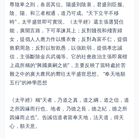
尊陰卑之則，各居其位。陽盛則陰衰，君盛則臣服。
陰、陽、和三者相通，道乃可成。“天下立平不移
時”，太平盛世即可實現。《太平經》還主張選賢任
能，廣開言路，下可革諫其上；反對賤視和殘害婦
女，提倡人人應力作以獲衣食；反對為富不仁，提倡
救窮周急；反對以智欺愚，以強欺弱，提倡孝忠誠
信，主張斷除金兵武備等。它的社會政治主張即襄楷
上疏所稱的“興國廣嗣之術”，主要反映了當時處於苦
難之中的廣大農民的嚮往太平盛世思想。 “奉天地順
五行”的神學思想
《太平經》稱“天者，乃道之真，道之綱，道之信，道
之所因緣而行也。地者，乃德之長，德之紀，德之所
因緣而止也”。告誡信道者當奉天地，法天道，得天
心，順天意。