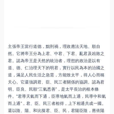
主張帝王當行道德，黜刑禍，理政應法天地、順自
然。它將帝王分為上君、中君、下君、亂君及凶敗之
君。認為帝王是天然的統治者，理想的政治是以有
道、德、仁治理天下的明君，實行以民為本的治國之
道，滿足人民生活之急需，方能致太平，得人心而稱
天心。它還強調君、臣、民三者關係的協調。認為君
明、臣良、民順“三氣悉善”，是太平長治的根本條
件。“君導天氣而下通，臣導地氣而上通，民導中和氣
而上通”，君、臣、民三者相得，上下相通共成一國。
還以陰、陽、和比擬君、臣、民，君陽臣陰，應依陽