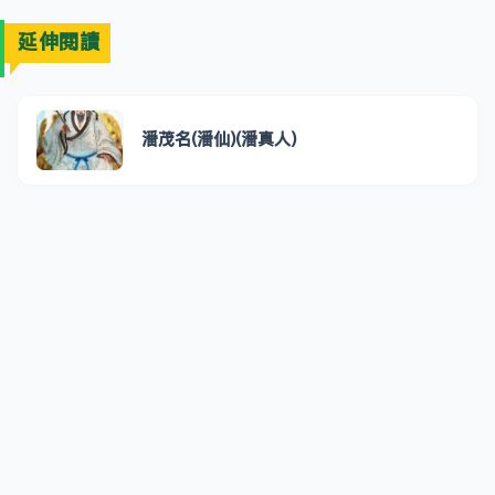
延伸閱讀
潘茂名(潘仙)(潘真人)