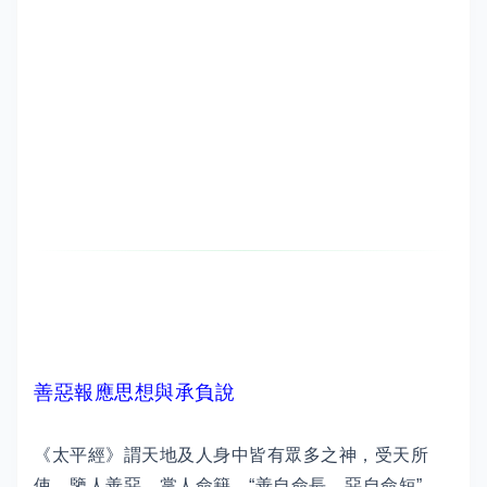
善惡報應思想與承負說
《太平經》謂天地及人身中皆有眾多之神，受天所
使，鑒人善惡，掌人命籍，“善自命長，惡自命短”。