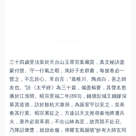
三十四歲受法策於天台山玉霄宮葉藏質，真文秘訣盡
蒙付授。守一行氣之暇，篤好子史群書，每披卷必一
覽之，不忘於心。常自言：“葛稚川、陶貞白，吾之師
友也。”詮《太平經》為三十篇，備盡樞要，其聲名愈
播於江淮間。昭宗景福二年(893)，錢塘彭城王錢鏐深
慕其道德，訪於餘杭大滁洞，為築室宇以安之，並表
奏其行業。昭宗累征之，方遠以天文推尋秦地將遭兵
火，唐祚必當革易，不出山林為宜，故而競不赴召。
乃降詔褒獎，就頒命服，俾耀玄風賜號“妙有大師玄同