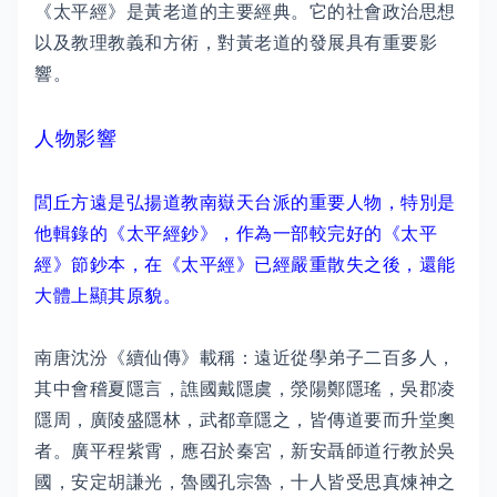
《太平經》是黃老道的主要經典。它的社會政治思想
以及教理教義和方術，對黃老道的發展具有重要影
響。
人物影響
閭丘方遠是弘揚道教南嶽天台派的重要人物，特別是
他輯錄的《太平經鈔》，作為一部較完好的《太平
經》節鈔本，在《太平經》已經嚴重散失之後，還能
大體上顯其原貌。
南唐沈汾《續仙傳》載稱：遠近從學弟子二百多人，
其中會稽夏隱言，譙國戴隱虞，滎陽鄭隱瑤，吳郡凌
隱周，廣陵盛隱林，武都章隱之，皆傳道要而升堂奧
者。廣平程紫霄，應召於秦宮，新安聶師道行教於吳
國，安定胡謙光，魯國孔宗魯，十人皆受思真煉神之