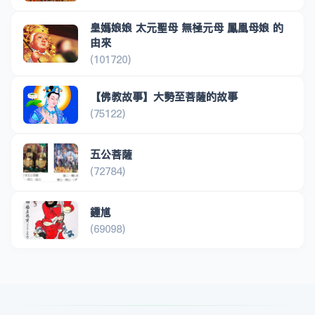
皇媽娘娘 太元聖母 無極元母 鳳凰母娘 的
由來
(101720)
【佛教故事】大勢至菩薩的故事
(75122)
五公菩薩
(72784)
鍾馗
(69098)