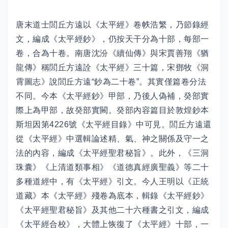
唐末道士閭丘方遠以《太平經》卷帙浩繁，乃節錄經
文，編成《太平經鈔》，仍按天干分為十部，每部一
卷，合為十卷。南唐沈汾《續仙傳》與宋賈善翔《猶
龍傳》稱閭丘方遠詮《太平經》三十篇，宋鄧牧《洞
霄圖志》說閭丘方遠“鈔為二十卷”。其實僅篇卷分法
不同。今本《太平經鈔》甲部，乃後人偽補，癸部實
際上為甲部，故癸部實闕。癸部內容篇目於敦煌鈔本
斯坦因第4226號《太平經目錄》中可見。閭丘方遠還
從《太平經》中選輯論述精、氣、神之關係及守一之
法的內容，編成《太平經聖君秘旨》。此外，《三洞
珠囊》《上清道類事相》《道德真經廣聖義》等二十
多種道經中，有《太平經》引文。今人王明以《正統
道藏》本《太平經》殘卷為底本，輯錄《太平經鈔》
《太平經聖君秘旨》及其他二十六種書之引文，編成
《太平經合校》，大體上恢復了《太平經》十部，一