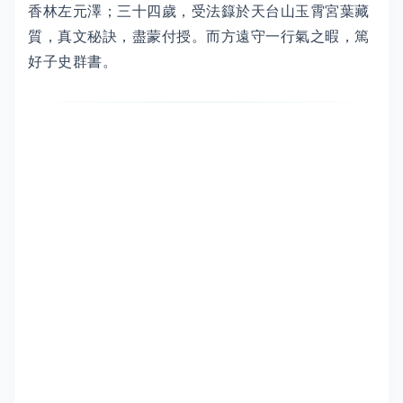
香林左元澤；三十四歲，受法籙於天台山玉霄宮葉藏
質，真文秘訣，盡蒙付授。而方遠守一行氣之暇，篤
好子史群書。