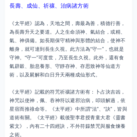
長壽、成仙、祈禳、治病諸方術
《太平經》認為，天地之間，壽最為善，積德行善，
為長壽升天之要道。人之生命須神、氣結合，或精、
氣、神俱備。如長期保守精神與形體的結合，使神不
離身，就可達到長生久視。此方法為“守一”，也就是
守神。“守一”可度世，乃至長生久視。此外，還有食
氣辟穀、胎息養形、守靜存神、存思致神等仙道方
術，以及屍解和白日升天兩種成仙形式。
《太平經》記載的符咒祈禳諸方術有：卜占決吉凶，
神咒以使神，佩、吞神符以避邪治病，叩頭解過，依
星宿而推祿命等。《太平經》中所謂“法”、“訣”，皆與
道術有關。《太平經》載後聖李君授青童大君《靈書
紫文》，內有二十四經訣，不外符籙禁咒與服食煉養
之術。