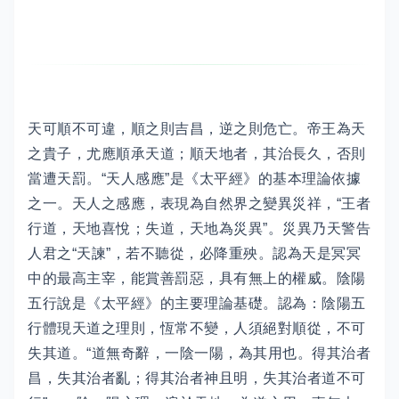
天可順不可違，順之則吉昌，逆之則危亡。帝王為天
之貴子，尤應順承天道；順天地者，其治長久，否則
當遭天罰。“天人感應”是《太平經》的基本理論依據
之一。天人之感應，表現為自然界之變異災祥，“王者
行道，天地喜悅；失道，天地為災異”。災異乃天警告
人君之“天諫”，若不聽從，必降重殃。認為天是冥冥
中的最高主宰，能賞善罰惡，具有無上的權威。陰陽
五行說是《太平經》的主要理論基礎。認為：陰陽五
行體現天道之理則，恆常不變，人須絕對順從，不可
失其道。“道無奇辭，一陰一陽，為其用也。得其治者
昌，失其治者亂；得其治者神且明，失其治者道不可