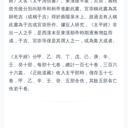
經》又名《太平清領書》。東漢後半葉，宮崇，襄楷
曾先後分別向順帝和桓帝進獻此書。宮崇稱此書為其
師乾吉（或稱于吉）得於曲陽泉水上。故過去有人稱
此書為于吉或宮崇所作。據近人研究，《太平經》非
出一人之手，是西漢末至東漢順帝時期逐漸增益而
成，于吉、宮崇等僅是其撰人之一，或為集大成者。
《太平經》分甲、乙、丙、丁、戊、己、庚、辛、
壬、癸十部，每部十七卷，總計一百七十卷，三百六
十六篇。《正統道藏》收入太平部時，僅存五十七
卷，甲、乙、辛、壬、癸、五部全佚，其餘五部各亡
佚若干卷。