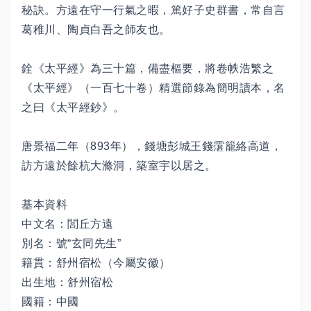
秘訣。方遠在守一行氣之暇，篤好子史群書，常自言
葛稚川、陶貞白吾之師友也。
銓《太平經》為三十篇，備盡樞要，將卷帙浩繁之
《太平經》（一百七十卷）精選節錄為簡明讀本，名
之曰《太平經鈔》。
唐景福二年（893年），錢塘彭城王錢霮籠絡高道，
訪方遠於餘杭大滌洞，築室宇以居之。
基本資料
中文名：閭丘方遠
別名：號“玄同先生”
籍貫：舒州宿松（今屬安徽）
出生地：舒州宿松
國籍：中國