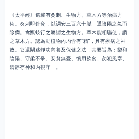
《太平經》還載有灸刺、生物方、草木方等治病方
術。灸刺即針灸，以調安三百六十脈，通陰陽之氣而
除病。禽獸蚑行之屬謂之生物方。草木能相驅使，謂
之草木方。認為動植物內均含有“精”，具有療病之神
效。它還闡述靜功內養及保健之法，其要旨為：樂和
陰陽、守柔不爭、安貧無憂、慎用飲食、勿犯風寒、
清靜存神和內視守一。