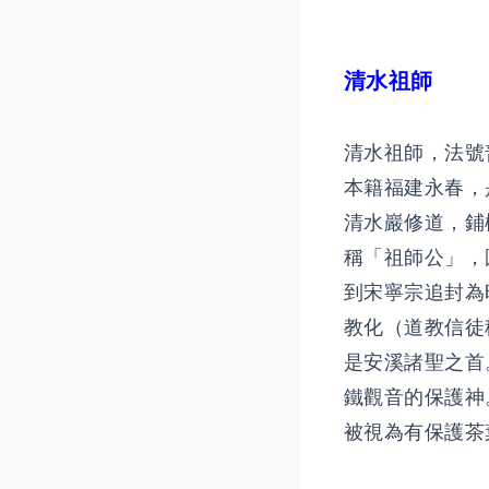
清水祖師
清水祖師，法號
本籍福建永春，
清水巖修道，鋪
稱「祖師公」，
到宋寧宗追封為
教化（道教信徒
是安溪諸聖之首
鐵觀音的保護神
被視為有保護茶