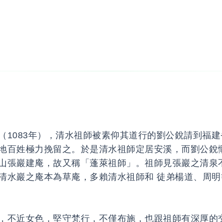
（1083年），清水祖師被素仰其道行的劉公銳請到福
地百姓極力挽留之。於是清水祖師定居安溪，而劉公銳
山張巖建庵，故又稱「蓬萊祖師」。祖師見張巖之清泉
清水巖之庵本為草庵，多賴清水祖師和 徒弟楊道、周明
，不近女色，堅守梵行，不僅布施，也跟祖師有深厚的