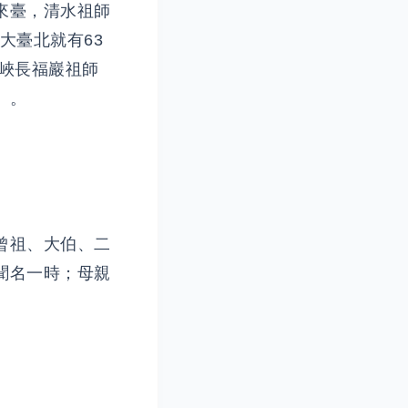
來臺，清水祖師
大臺北就有63
峽長福巖祖師
」。
曾祖、大伯、二
聞名一時；母親