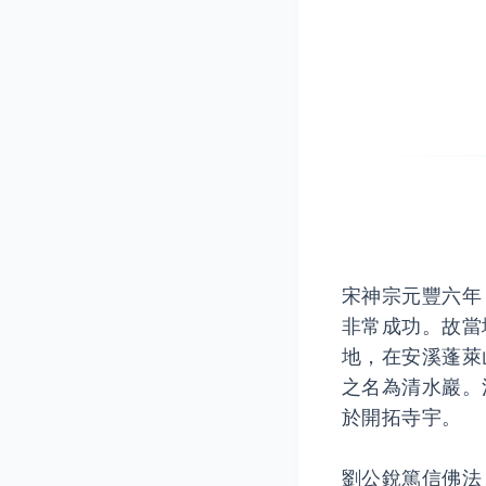
宋神宗元豐六年
非常成功。故當
地，在安溪蓬萊
之名為清水巖。
於開拓寺宇。
劉公銳篤信佛法