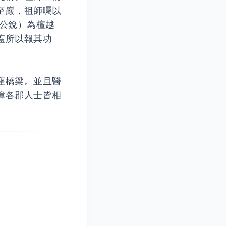
至巖，祖師囑以
公銳）為檀越
蓋所以報其功
座橋梁。並且醫
漳各郡人士皆相