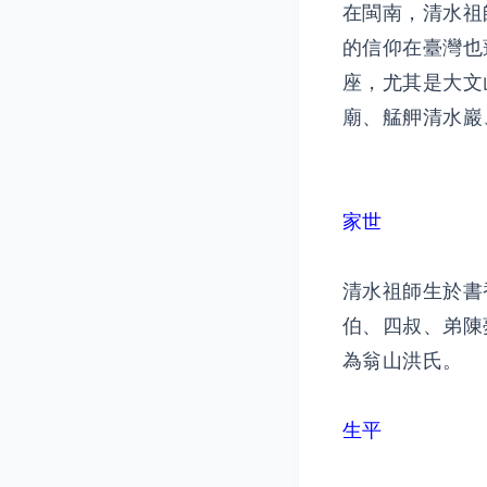
在閩南，清水祖
的信仰在臺灣也
座，尤其是大文
廟、艋舺清水巖
家世
清水祖師生於書
伯、四叔、弟陳
為翁山洪氏。
生平