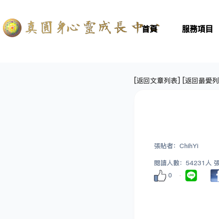
首頁
服務項目
[
返回文章列表
] [
返回最愛列
張貼者：ChihYi
閱讀人數：54231人 張貼
0