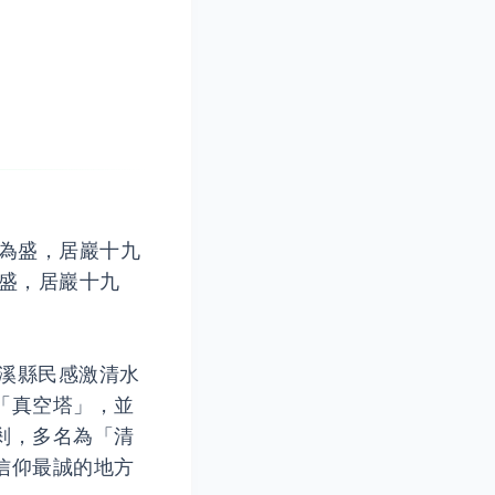
為盛，居巖十九
盛，居巖十九
安溪縣民感激清水
「真空塔」，並
剎，多名為「清
信仰最誠的地方