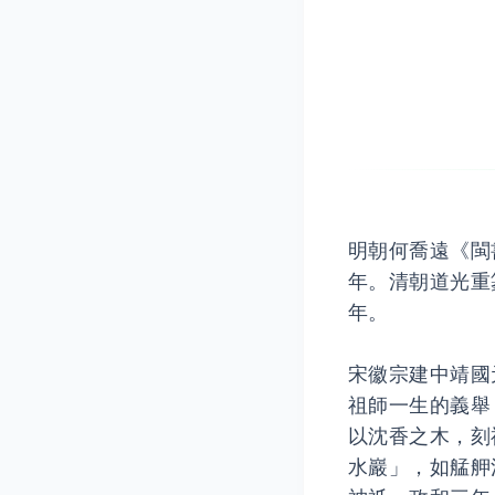
明朝何喬遠《閩
年。清朝道光重
年。
宋徽宗建中靖國
祖師一生的義舉
以沈香之木，刻
水巖」，如艋舺