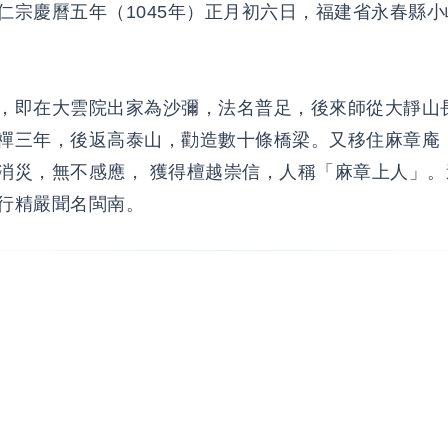
仁宗慶曆五年（1045年）正月初六日，福建省永春縣
，即在大雲院出家為沙彌，法名普足，後來師從大靜山
禪三年，後返高泰山，勸造數十條橋梁。又移住麻章庵
消災，無不感應， 獲得檀越崇信，人稱「麻章上人」。
行精嚴聞名閩南。