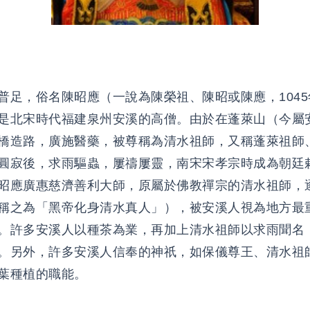
普足，俗名陳昭應（一說為陳榮祖、陳昭或陳應，1045年
是北宋時代福建泉州安溪的高僧。由於在蓬萊山（今屬
橋造路，廣施醫藥，被尊稱為清水祖師，又稱蓬萊祖師
圓寂後，求雨驅蟲，屢禱屢靈，南宋宋孝宗時成為朝廷
昭應廣惠慈濟善利大師，原屬於佛教禪宗的清水祖師，
稱之為「黑帝化身清水真人」），被安溪人視為地方最
。許多安溪人以種茶為業，再加上清水祖師以求雨聞名
。另外，許多安溪人信奉的神祇，如保儀尊王、清水祖
葉種植的職能。