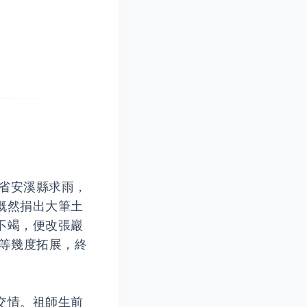
建省安溪縣求雨，
慨然捐出大筆土
不竭，便改張巖
等幾度拓展，終
交情。祖師生前