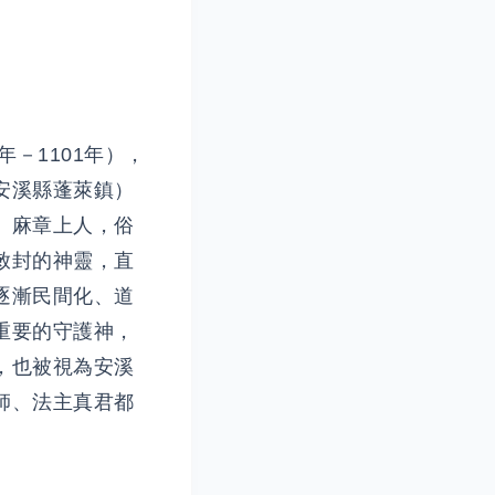
－1101年），
安溪縣蓬萊鎮）
、麻章上人，俗
敕封的神靈，直
逐漸民間化、道
重要的守護神，
，也被視為安溪
師、法主真君都