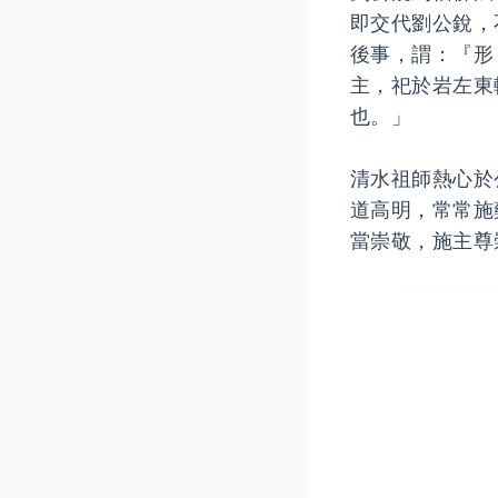
即交代劉公銳，
後事，謂：『形
主，祀於岩左東
也。」
清水祖師熱心於
道高明，常常施
當崇敬，施主尊