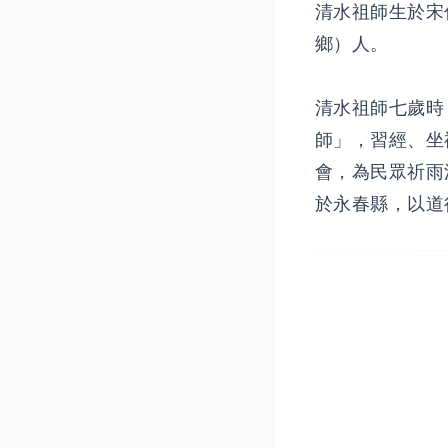
清水祖師生於宋
鄉）人。
清水祖師七歲時
師」，習經、坐
會，為民眾祈雨
於永春縣，以道