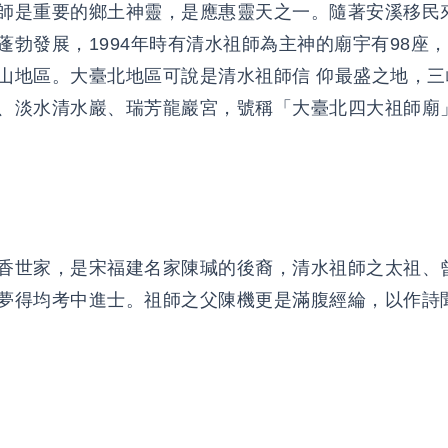
師是重要的鄉土神靈，是應惠靈天之一。隨著安溪移民
蓬勃發展，1994年時有清水祖師為主神的廟宇有98座，
山地區。大臺北地區可說是清水祖師信 仰最盛之地，三
、淡水清水巖、瑞芳龍巖宮，號稱「大臺北四大祖師廟
香世家，是宋福建名家陳瑊的後裔，清水祖師之太祖、
夢得均考中進士。祖師之父陳機更是滿腹經綸，以作詩