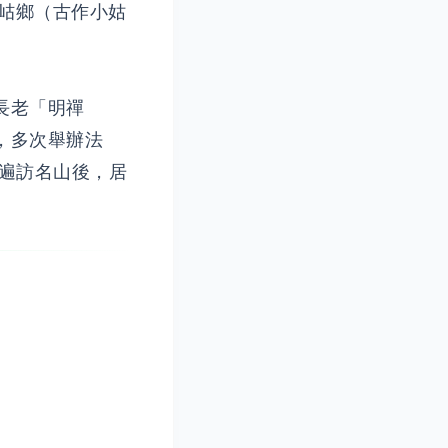
小岵鄉（古作小姑
長老「明禪
，多次舉辦法
遍訪名山後，居