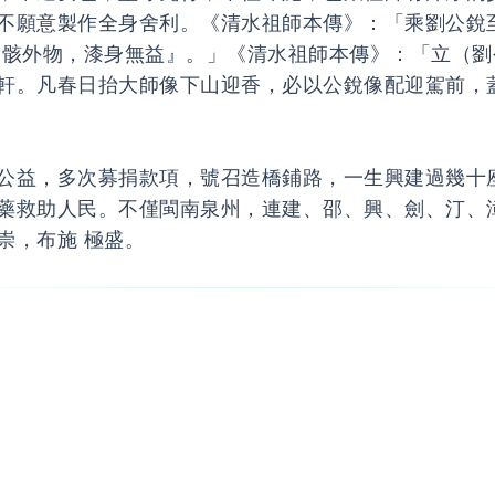
不願意製作全身舍利。《清水祖師本傳》：「乘劉公銳
 骸外物，漆身無益』。」《清水祖師本傳》：「立（劉
軒。凡春日抬大師像下山迎香，必以公銳像配迎駕前，
公益，多次募捐款項，號召造橋鋪路，一生興建過幾十
藥救助人民。不僅閩南泉州，連建、邵、興、劍、汀、
崇，布施 極盛。