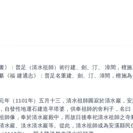
書》：普足（清水祖師）術行建、劍、汀、 漳間，檀施
纂《福 建通志》：普足名重建、劍、汀、漳間，檀施為
元年（1101年）五月十三，清水祖師圓寂於清水巖，
，自發性地運石建造卒塔婆，供奉祖師的舍利子，名曰
祖師像，奉於清水巖殿中，而故日後奉祀清水祖師之寺
清水巖、淡水清水巖等。從此，清水祖師成為安溪縣民