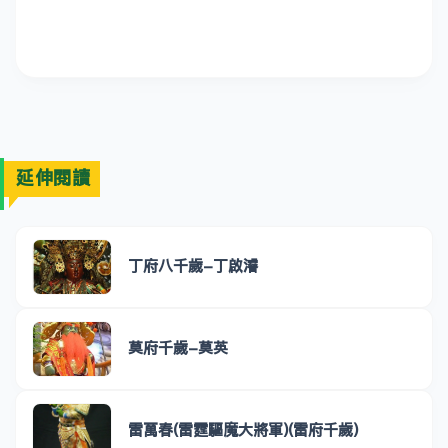
延伸閱讀
丁府八千歲-丁啟濬
莫府千歲-莫英
雷萬春(雷霆驅魔大將軍)(雷府千歲)