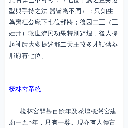
型與手持之法 器皆為不同）；只知生
為齊桓公麾下七位部將；後因二王（正
姓邢）救世濟民功果特別輝煌，後人提
起神蹟大多提述邢二天王較多才誤傳為
邢府有七位。
檺林宮系統
檺林宮開基百餘年及花壇楓灣宮建
廟一五○年，只有一尊。現亦有人傳言