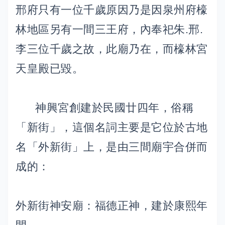
邢府只有一位千歲原因乃是因泉州府檺
林地區另有一間三王府，內奉祀朱.邢.
李三位千歲之故，此廟乃在，而檺林宮
天皇殿已毀。
神興宮創建於民國廿四年，俗稱
「新街」，這個名詞主要是它位於古地
名「外新街」上，是由三間廟宇合併而
成的：
外新街神安廟：福德正神，建於康熙年