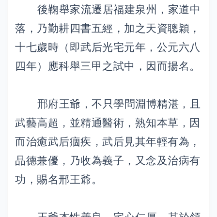
後鞠舉家流遷居福建泉州，家道中
落，乃勤耕四書五經，加之天資聰穎，
十七歲時（即武后光宅元年，公元六八
四年）應科舉三甲之試中，因而揚名。
邢府王爺，不只學問淵博精湛，且
武藝高超，並精通醫術，熟知本草，因
而治癒武后痼疾，武后見其年輕有為，
品德兼優，乃收為義子，又念及治病有
功，賜名邢王爺。