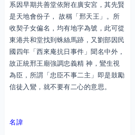
系因早期共善堂依附在廣安宮，其先賢
是天地會份子， 故稱「邢天王」。所
收契子女偏名，均有地字為號，此可從
東港共和堂找到蛛絲馬跡，又劉部因民
國四年「西來庵抗日事件」聞名中外，
故正統邢王廟強調忠義精 神，鸞生視
為臣，所謂「忠臣不事二主」即是鼓勵
信徒入鸞，就不要有二心的意思。
名諱