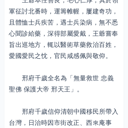
王爺本性善良，宅心仁厚，其於領
軍征討北番時，運籌帷幄，屢建奇功，
且體恤士兵疾苦，遇士兵染病，無不悉
心聞診給藥，深得部屬愛戴，王爺嘗奉
旨出巡地方，輒以醫術草藥救治百姓，
愛國愛民之忱，官民咸感佩與敬仰。
邢府千歲全名為「無量救世 忠義
聖佛 保護大帝 邢天王」。
邢府千歲信仰清朝中國移民所帶入
台灣，日治時因市街改正、西來庵事