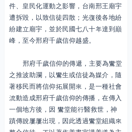
件、皇民化運動之影響，台南邢王廟宇
遭拆毀，以致信徒四散；光復後各地紛
紛建立廟宇，並於民國七八十年達到巔
峰，至今邢府千歲信仰越盛。
邢府千歲信仰的傳遞，主要為鸞堂
之推波助瀾，以鸞生或信徒為媒介，隨
著移民而將信仰拓展開來，是一種社會
流動造成邢府千歲信仰的傳播，在傳入
一個地方後，因 鸞堂能行醫救世，神
蹟傳說屢屢出現，因此透過鸞堂組織來