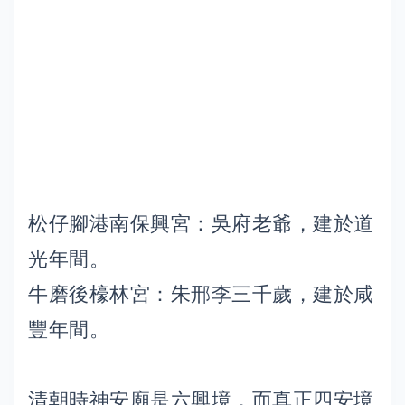
松仔腳港南保興宮：吳府老爺，建於道
光年間。
牛磨後檺林宮：朱邢李三千歲，建於咸
豐年間。
清朝時神安廟是六興境，而真正四安境