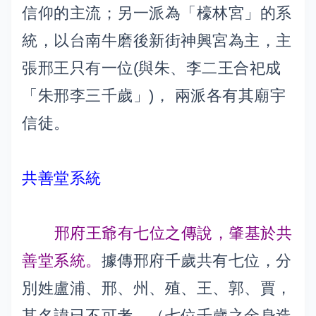
信仰的主流；另一派為「檺林宮」的系
統，以台南牛磨後新街神興宮為主，主
張邢王只有一位(與朱、李二王合祀成
「朱邢李三千歲」)， 兩派各有其廟宇
信徒。
共善堂系統
邢府王爺有七位之傳說，肇基於共
善堂系統。
據傳邢府千歲共有七位，分
別姓盧浦、邢、州、殖、王、郭、賈，
其名諱已不可考，（七位千歲之金身造