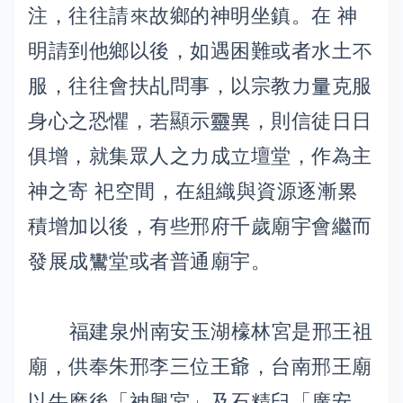
注，往往請來故鄉的神明坐鎮。在 神
明請到他鄉以後，如遇困難或者水土不
服，往往會扶乩問事，以宗教力量克服
身心之恐懼，若顯示靈異，則信徒日日
俱增，就集眾人之力成立壇堂，作為主
神之寄 祀空間，在組織與資源逐漸累
積增加以後，有些邢府千歲廟宇會繼而
發展成鸞堂或者普通廟宇。
福建泉州南安玉湖檺林宮是邢王祖
廟，供奉朱邢李三位王爺，台南邢王廟
以牛磨後「神興宮」及石精臼「廣安