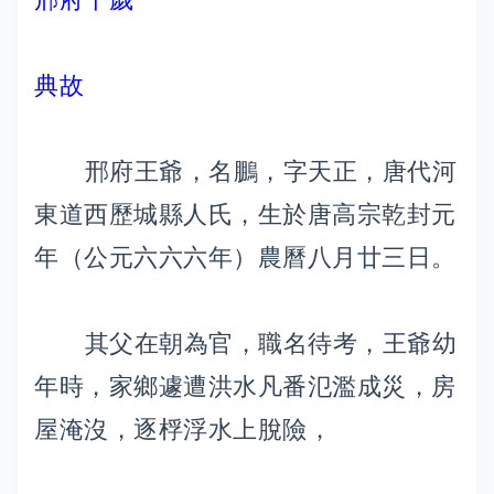
典故
邢府王爺，名鵬，字天正，唐代河
東道西歷城縣人氏，生於唐高宗乾封元
年（公元六六六年）農曆八月廿三日。
其父在朝為官，職名待考，王爺幼
年時，家鄉遽遭洪水凡番氾濫成災，房
屋淹沒，逐桴浮水上脫險，