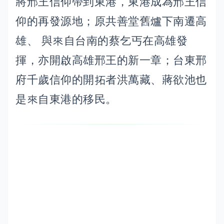
將邢王信仰帶到東港，東港成為邢王信
仰的再發源地；原共善堂舊爐下南遷高
雄、 與來自台南的蔡乞丐在高雄發
揮，亦開啟高雄邢王的新一章；台東邢
府千歲信仰的開拓者洪萬藏、蔣欲池也
是來自東港的移民。