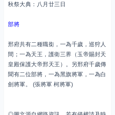
秋祭大典：八月廿三日
部將
邢府共有二種職銜，一為千歲，巡狩人
間；一為天王，護衛三界（玉帝賜封天
皇殿保護大帝邢天王）。另邢府千歲傳
聞有二位部將，一為黑旗將軍，一為白
劍將軍。 (張將軍 柯將軍)
◎圖文源自網路資訊，若有侵權請及時