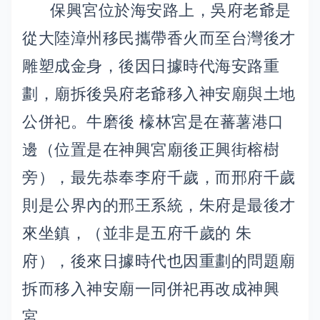
保興宮位於海安路上，吳府老爺是
從大陸漳州移民攜帶香火而至台灣後才
雕塑成金身，後因日據時代海安路重
劃，廟拆後吳府老爺移入神安廟與土地
公併祀。牛磨後 檺林宮是在蕃薯港口
邊（位置是在神興宮廟後正興街榕樹
旁），最先恭奉李府千歲，而邢府千歲
則是公界內的邢王系統，朱府是最後才
來坐鎮，（並非是五府千歲的 朱
府），後來日據時代也因重劃的問題廟
拆而移入神安廟一同併祀再改成神興
宮。