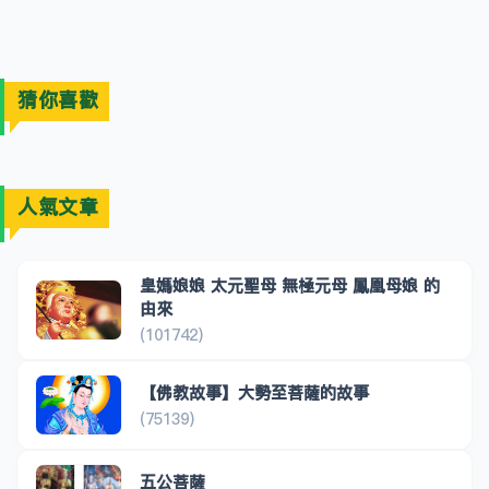
猜你喜歡
人氣文章
皇媽娘娘 太元聖母 無極元母 鳳凰母娘 的
由來
(101742)
【佛教故事】大勢至菩薩的故事
(75139)
五公菩薩