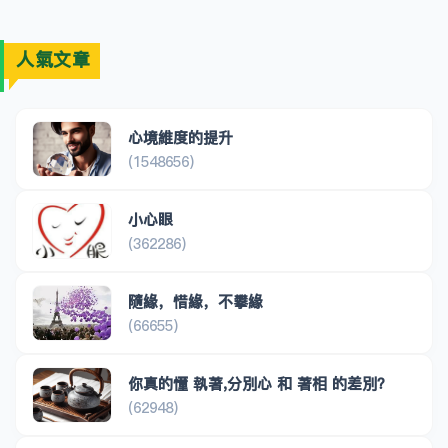
人氣文章
心境維度的提升
(1548656)
小心眼
(362286)
隨緣，惜緣，不攀緣
(66655)
你真的懂 執著,分別心 和 著相 的差別？
(62948)