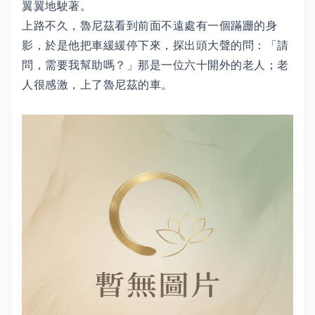
翼翼地駛著。
上路不久，魯尼茲看到前面不遠處有一個蹣跚的身
影，於是他把車緩緩停下來，探出頭大聲的問：「請
問，需要我幫助嗎？」那是一位六十開外的老人；老
人很感激，上了魯尼茲的車。