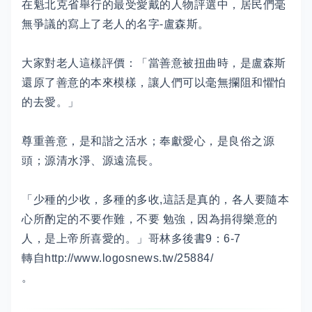
在魁北克省舉行的最受愛戴的人物評選中，居民們毫
無爭議的寫上了老人的名字-盧森斯。
大家對老人這樣評價：「當善意被扭曲時，是盧森斯
還原了善意的本來模樣，讓人們可以毫無攔阻和懼怕
的去愛。」
尊重善意，是和諧之活水；奉獻愛心，是良俗之源
頭；源清水淨、源遠流長。
「少種的少收，多種的多收,這話是真的，各人要隨本
心所酌定的不要作難，不要 勉強，因為捐得樂意的
人，是上帝所喜愛的。」哥林多後書9：6-7
轉自http://www.logosnews.tw/25884/
。