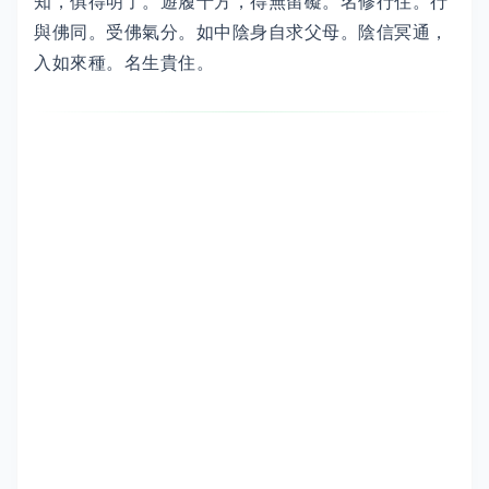
知，俱得明了。遊履十方，得無留礙。名修行住。行
與佛同。受佛氣分。如中陰身自求父母。陰信冥通，
入如來種。名生貴住。