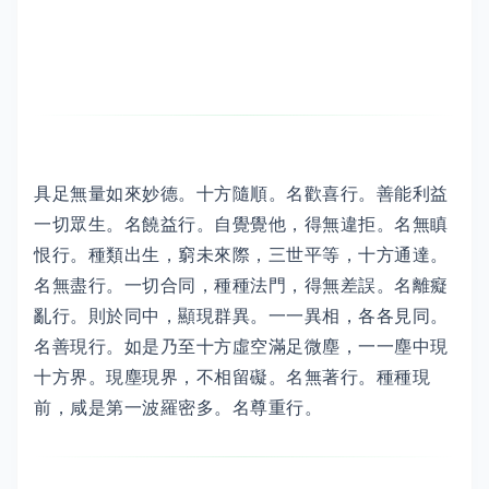
具足無量如來妙德。十方隨順。名歡喜行。善能利益
一切眾生。名饒益行。自覺覺他，得無違拒。名無瞋
恨行。種類出生，窮未來際，三世平等，十方通達。
名無盡行。一切合同，種種法門，得無差誤。名離癡
亂行。則於同中，顯現群異。一一異相，各各見同。
名善現行。如是乃至十方虛空滿足微塵，一一塵中現
十方界。現塵現界，不相留礙。名無著行。種種現
前，咸是第一波羅密多。名尊重行。