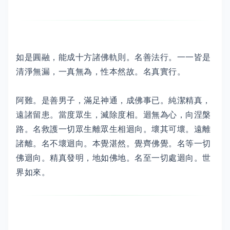
如是圓融，能成十方諸佛軌則。名善法行。一一皆是
清淨無漏，一真無為，性本然故。名真實行。
阿難。是善男子，滿足神通，成佛事已。純潔精真，
遠諸留患。當度眾生，滅除度相。迴無為心，向涅槃
路。名救護一切眾生離眾生相迴向。壞其可壞。遠離
諸離。名不壞迴向。本覺湛然。覺齊佛覺。名等一切
佛迴向。精真發明，地如佛地。名至一切處迴向。世
界如來。