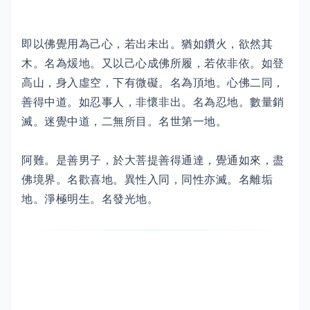
即以佛覺用為己心，若出未出。猶如鑽火，欲然其
木。名為煖地。又以己心成佛所履，若依非依。如登
高山，身入虛空，下有微礙。名為頂地。心佛二同，
善得中道。如忍事人，非懷非出。名為忍地。數量銷
滅。迷覺中道，二無所目。名世第一地。
阿難。是善男子，於大菩提善得通達，覺通如來，盡
佛境界。名歡喜地。異性入同，同性亦滅。名離垢
地。淨極明生。名發光地。