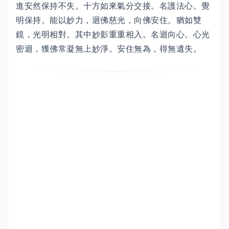
進安然保持不失。十方如來氣分交接。名護法心。覺
明保持。能以妙力，迴佛慈光，向佛安住。猶如雙
鏡，光明相對。其中妙影重重相入。名迴向心。心光
密迴，獲佛常凝無上妙淨。安住無為，得無遺失。