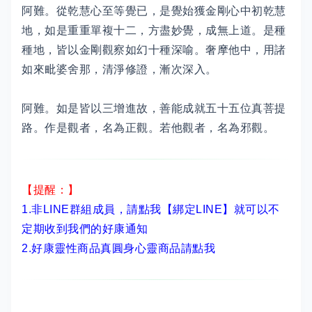
阿難。從乾慧心至等覺已，是覺始獲金剛心中初乾慧
地，如是重重單複十二，方盡妙覺，成無上道。是種
種地，皆以金剛觀察如幻十種深喻。奢摩他中，用諸
如來毗婆舍那，清淨修證，漸次深入。
阿難。如是皆以三增進故，善能成就五十五位真菩提
路。作是觀者，名為正觀。若他觀者，名為邪觀。
【提醒：】
1.非LINE群組成員，
請點我【綁定LINE】
就可以不
定期收到我們的好康通知
2.
好康靈性商品真圓身心靈商品請點我