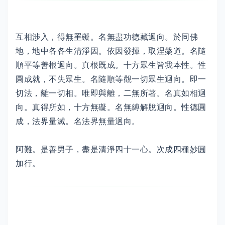
互相涉入，得無罣礙。名無盡功德藏迴向。於同佛
地，地中各各生清淨因。依因發揮，取涅槃道。名隨
順平等善根迴向。真根既成。十方眾生皆我本性。性
圓成就，不失眾生。名隨順等觀一切眾生迴向。即一
切法，離一切相。唯即與離，二無所著。名真如相迴
向。真得所如，十方無礙。名無縛解脫迴向。性德圓
成，法界量滅。名法界無量迴向。
阿難。是善男子，盡是清淨四十一心。次成四種妙圓
加行。