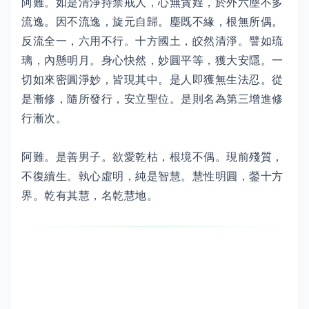
阿難。如是清淨持禁戒人，心無貪婬，於外六塵不多
流逸。因不流逸，旋元自歸。塵既不緣，根無所偶。
反流全一，六用不行。十方國土，皎然清淨。譬如琉
璃，內懸明月。身心快然，妙圓平等，獲大安隱。一
切如來密圓淨妙，皆現其中。是人即獲無生法忍。從
是漸修，隨所發行，安立聖位。是則名為第三增進修
行漸次。
阿難。是善男子。欲愛乾枯，根境不偶。現前殘質，
不復續生。執心虛明，純是智慧。慧性明圓，鎣十方
界。乾有其慧，名乾慧地。