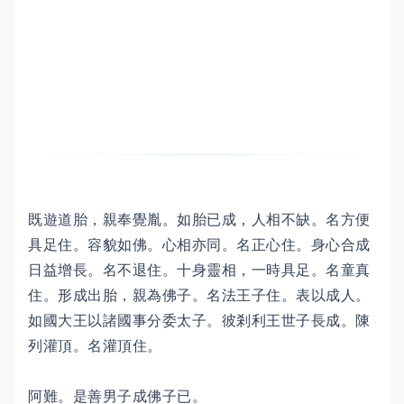
既遊道胎，親奉覺胤。如胎已成，人相不缺。名方便
具足住。容貌如佛。心相亦同。名正心住。身心合成
日益增長。名不退住。十身靈相，一時具足。名童真
住。形成出胎，親為佛子。名法王子住。表以成人。
如國大王以諸國事分委太子。彼剎利王世子長成。陳
列灌頂。名灌頂住。
阿難。是善男子成佛子已。