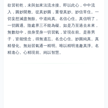
欲習初乾，未與如來法流水接。即以此心，中中流
入，圓妙開敷。從真妙圓，重發真妙。妙信常住。一
切妄想滅盡無餘。中道純真。名信心住。真信明了，
一切圓通。陰處界三不能為礙。如是乃至過去未來，
無數劫中，捨身受身一切習氣，皆現在前。是善男
子，皆能憶念，得無遺忘。名念心住。妙圓純真。真
精發化。無始習氣通一精明。唯以精明進趣真淨。名
精進心。心精現前。純以智慧。