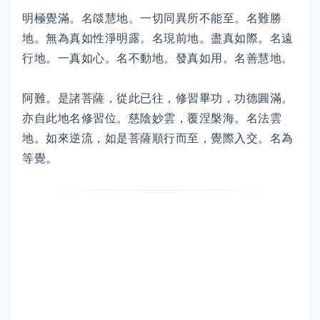
明極覺滿。名燄慧地。一切同異所不能至。名難勝
地。無為真如性淨明露。名現前地。盡真如際。名遠
行地。一真如心。名不動地。發真如用。名善慧地。
阿難。是諸菩薩，從此已往，修習畢功，功德圓滿。
亦自此地名修習位。慈陰妙雲，覆涅槃海。名法雲
地。如來逆流，如是菩薩順行而至，覺際入交。名為
等覺。