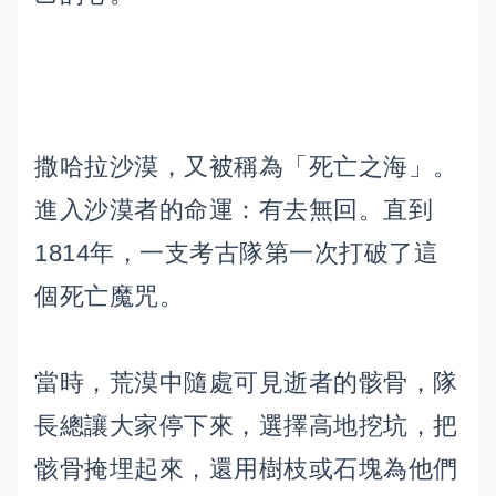
撒哈拉沙漠，又被稱為「死亡之海」。
進入沙漠者的命運：有去無回。直到
1814年，一支考古隊第一次打破了這
個死亡魔咒。
當時，荒漠中隨處可見逝者的骸骨，隊
長總讓大家停下來，選擇高地挖坑，把
骸骨掩埋起來，還用樹枝或石塊為他們