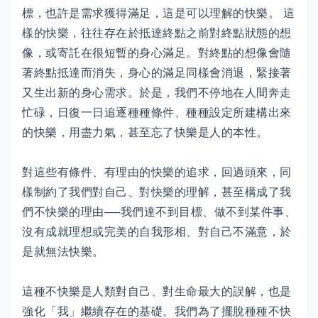
標，也許是需求獲得滿足，這是可以理解的快樂。 這
樣的快樂，往往存在於抵達終點之前對終點狀態的想
像，或寄託在很短暫的身心滿足。對終點的想像會隨
著終點抵達而消失，身心的滿足同樣會消退，緊接著
又生出新的身心需求。於是，我們不停地在人間奔走
忙碌，日復一日追逐種種條件、種種設定所建構出來
的快樂，用盡力氣，甚至忘了快樂是人的本性。
對這些有條件、有理由的快樂的追求，回過頭來，同
樣制約了我們對自己、對快樂的理解，甚至構成了我
們不快樂的理由──我們達不到目標、做不到某件事、
沒有成就理想或完美的自我形相、對自己不滿意，於
是就無法快樂。
這種不快樂是人類對自己、對生命最大的誤解，也是
強化「我」繼續存在的基礎。我們為了擺脫種種不快