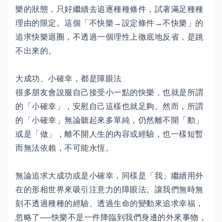
樂的狀態，只好繼續去追逐種種條件，試著滿足種種
理由的限定。這個「不快樂→設定條件→不快樂」的
追求快樂迴圈，不透過一個理性上徹底地反省，是跳
不出來的。
大成功、小確幸，都是障眼法
很多朋友會說服自己接受小一點的快樂，也就是所謂
的「小確幸」，安慰自己這樣也就足夠。然而，所謂
的「小確幸」無論聽起來多單純，仍然離不開「動」
或是「做」，離不開人生的內容或經驗，也一樣短暫
而無法依賴，不可能永恆。
無論追求大成功或是小確幸，同樣是「我」繼續用外
在的形相世界來吸引注意力的障眼法。讓我們無時無
刻不透過種種的經驗、透過生命的變動來追求幸福，
忽略了──快樂不是一件降臨到我們身邊的外來事物，