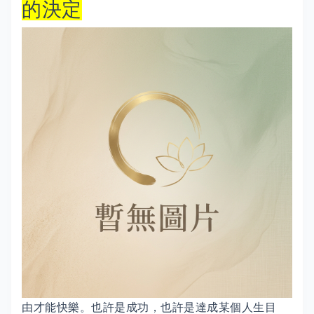
的決定
由才能快樂。也許是成功，也許是達成某個人生目