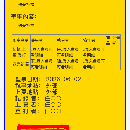
送光祈福
聖事內容：
送光祈福
貢
供養
聖事名稱
受事者
執事者
協作者
品
者
記錄,上
..登入會員可
任..登入會員
..登入會員可
稟,登打
看明細
可看明細
看明細
王..登入會員
陳..登入會員
..登入會員可
送光祈福
可看明細
可看明細
看明細
聖事日期：
2026-06-02
執事地點：
外部
上稟地點：
外部
記 錄 者：
任○○
上 稟 者：
任○○
登 打 者：
任○○