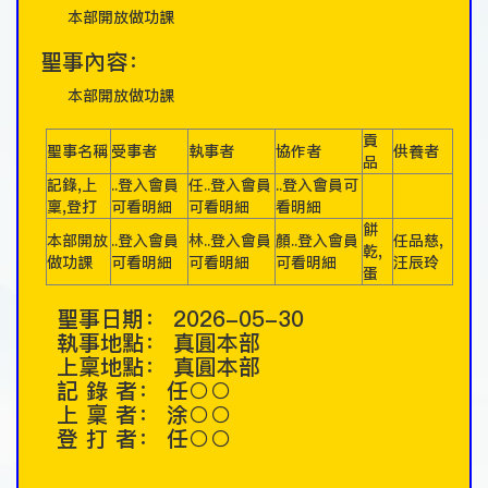
本部開放做功課
聖事內容：
本部開放做功課
貢
聖事名稱
受事者
執事者
協作者
供養者
品
記錄,上
..登入會員
任..登入會員
..登入會員可
稟,登打
可看明細
可看明細
看明細
餅
本部開放
..登入會員
林..登入會員
顏..登入會員
任品慈,
乾,
做功課
可看明細
可看明細
可看明細
汪辰玲
蛋
聖事日期：
2026-05-30
執事地點：
真圓本部
上稟地點：
真圓本部
記 錄 者：
任○○
上 稟 者：
涂○○
登 打 者：
任○○