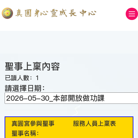
聖事上稟內容
已讀人數：1
請選擇日期：
真圓宮參與聖事 服務人員上稟表
聖事名稱：