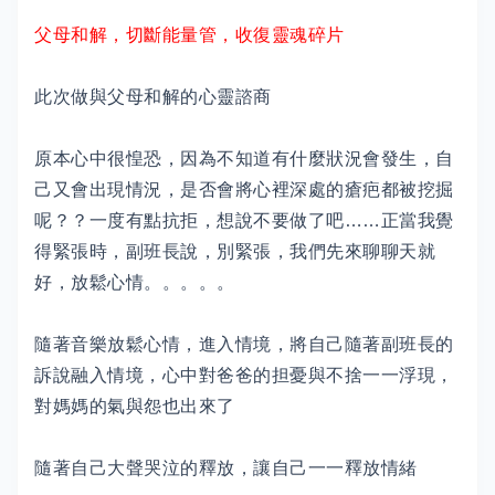
父母和解，切斷能量管，收復靈魂碎片
此次做與父母和解的心靈諮商
原本心中很惶恐，因為不知道有什麼狀況會發生，自
己又會出現情況，是否會將心裡深處的瘡疤都被挖掘
呢？？一度有點抗拒，想說不要做了吧……正當我覺
得緊張時，副班長說，別緊張，我們先來聊聊天就
好，放鬆心情。。。。。
隨著音樂放鬆心情，進入情境，將自己隨著副班長的
訴說融入情境，心中對爸爸的担憂與不捨一一浮現，
對媽媽的氣與怨也出來了
隨著自己大聲哭泣的釋放，讓自己一一釋放情緒