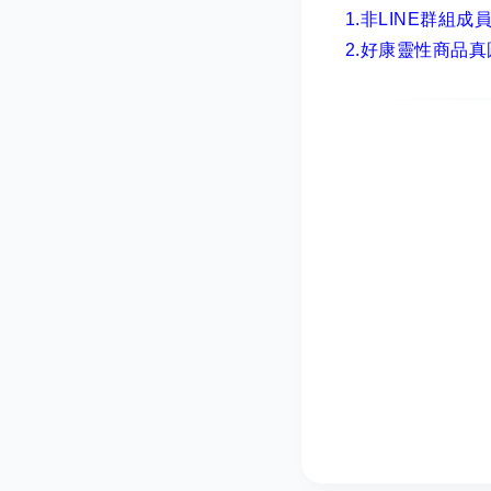
1.非LINE群組成
2.
好康靈性商品真