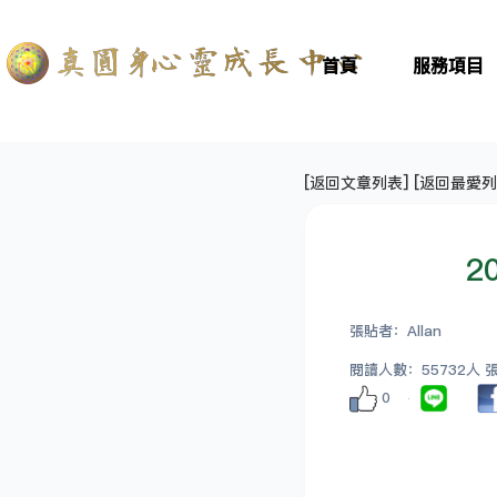
首頁
服務項目
[
返回文章列表
] [
返回最愛列
2
張貼者：Allan
閱讀人數：55732人 張貼
0