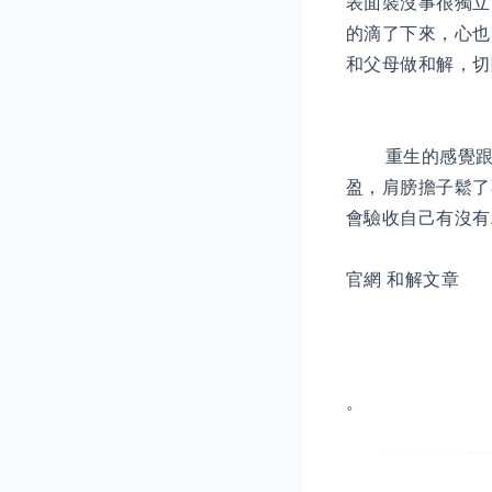
表面裝沒事很獨立
的滴了下來，心也
和父母做和解，切
重生的感覺跟感
盈，肩膀擔子鬆了
會驗收自己有沒有
官網 和解文章
。