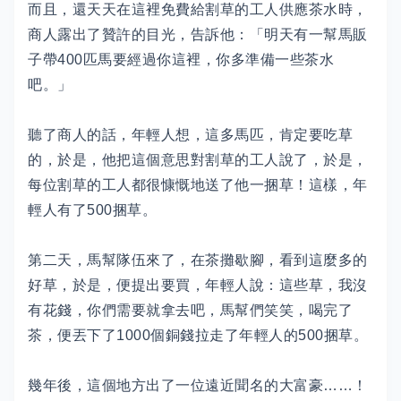
而且，還天天在這裡免費給割草的工人供應茶水時，
商人露出了贊許的目光，告訴他：「明天有一幫馬販
子帶400匹馬要經過你這裡，你多準備一些茶水
吧。」
聽了商人的話，年輕人想，這多馬匹，肯定要吃草
的，於是，他把這個意思對割草的工人說了，於是，
每位割草的工人都很慷慨地送了他一捆草！這樣，年
輕人有了500捆草。
第二天，馬幫隊伍來了，在茶攤歇腳，看到這麼多的
好草，於是，便提出要買，年輕人說：這些草，我沒
有花錢，你們需要就拿去吧，馬幫們笑笑，喝完了
茶，便丟下了1000個銅錢拉走了年輕人的500捆草。
幾年後，這個地方出了一位遠近聞名的大富豪……！