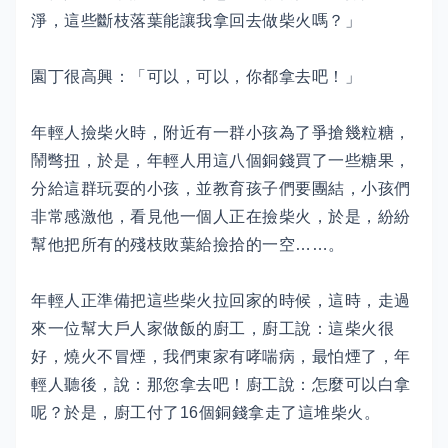
淨，這些斷枝落葉能讓我拿回去做柴火嗎？」
園丁很高興：「可以，可以，你都拿去吧！」
年輕人撿柴火時，附近有一群小孩為了爭搶幾粒糖，
鬧彆扭，於是，年輕人用這八個銅錢買了一些糖果，
分給這群玩耍的小孩，並教育孩子們要團結，小孩們
非常感激他，看見他一個人正在撿柴火，於是，紛紛
幫他把所有的殘枝敗葉給撿拾的一空……。
年輕人正準備把這些柴火拉回家的時候，這時，走過
來一位幫大戶人家做飯的廚工，廚工說：這柴火很
好，燒火不冒煙，我們東家有哮喘病，最怕煙了，年
輕人聽後，說：那您拿去吧！廚工說：怎麼可以白拿
呢？於是，廚工付了16個銅錢拿走了這堆柴火。