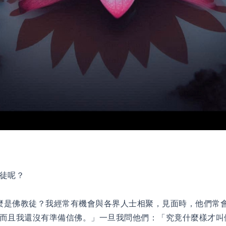
徒呢？
麼是佛教徒？我經常有機會與各界人士相聚，見面時，他們常
而且我還沒有準備信佛。」一旦我問他們：「究竟什麼樣才叫