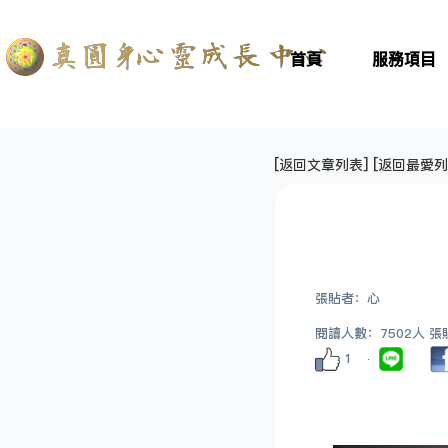
首頁
服務項目
[
返回文章列表
] [
返回最愛列
張貼者：心
閱讀人數：7502人 張貼日
1