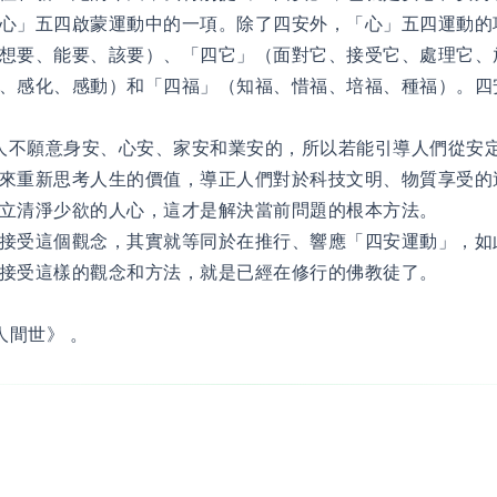
心」五四啟蒙運動中的一項。除了四安外，「心」五四運動的
想要、能要、該要）、「四它」（面對它、接受它、處理它、
、感化、感動）和「四福」（知福、惜福、培福、種福）。四
人不願意身安、心安、家安和業安的，所以若能引導人們從安
來重新思考人生的價值，導正人們對於科技文明、物質享受的
建立清淨少欲的人心，這才是解決當前問題的根本方法。
接受這個觀念，其實就等同於在推行、響應「四安運動」，如
意接受這樣的觀念和方法，就是已經在修行的佛教徒了。
人間世》 。