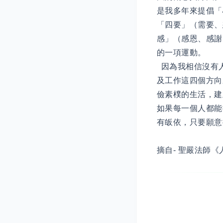
是我多年來提倡「
「四要」（需要、
感」（感恩、感謝
的一項運動。
因為我相信沒有
及工作這四個方向
儉素樸的生活，
如果每一個人都能
有皈依，只要願
摘自- 聖嚴法師《