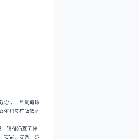
觀念，一旦周遭環
皈依和沒有皈依的
慧，這都涵蓋了佛
、安家、安業，這