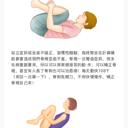
站立歪斜或坐姿不端正、習慣性翹腳、長時間坐在計算機
前都會造成我們脊椎歪曲不直，脊椎一旦彎曲歪斜，很多
毛病會跟著來，所以可以常常做滾背的動 作，可以矯正脊
椎，甚至有人長了骨刺也可以治愈哦！每天勤快108下
（來回一次算一下），骨刺免開刀，不用快慢慢作，矯正
脊椎自己來！