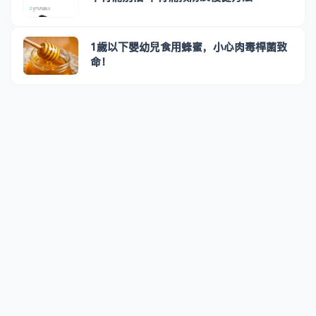
1歲以下嬰幼兒食用蜂蜜，小心肉毒桿菌致
命！