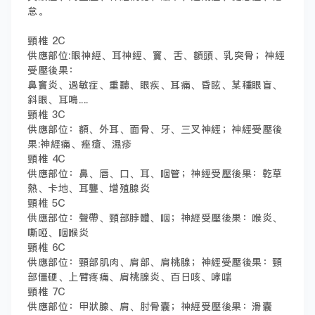
怠。
頸椎 2C
供應部位:眼神經、耳神經、竇、舌、額頭、乳突骨；神經
受壓後果：
鼻竇炎、過敏症、重聽、眼疾、耳痛、昏眩、某種眼盲、
斜眼、耳鳴....
頸椎 3C
供應部位：額、外耳、面骨、牙、三叉神經；神經受壓後
果:神經痛、痤瘡、濕疹
頸椎 4C
供應部位：鼻、唇、口、耳、咽管；神經受壓後果：乾草
熱、卡地、耳聾、增殖腺炎
頸椎 5C
供應部位：聲帶、頸部脖體、咽；神經受壓後果：喉炎、
嘶啞、咽喉炎
頸椎 6C
供應部位：頸部肌肉、肩部、肩桃腺；神經受壓後果：頸
部僵硬、上臂疼痛、肩桃腺炎、百日咳、哮喘
頸椎 7C
供應部位：甲狀腺、肩、肘骨囊；神經受壓後果：滑囊