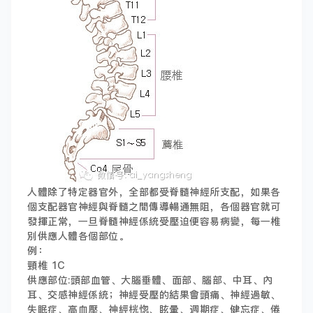
人體除了特定器官外，全部都受脊髓神經所支配，如果各
個支配器官神經與脊髓之間傳導暢通無阻，各個器官就可
發揮正常，一旦脊髓神經係統受壓迫便容易病變，每一椎
別供應人體各個部位。
例：
頸椎 1C
供應部位:頭部血管、大腦垂體、面部、腦部、中耳、內
耳、交感神經係統；神經受壓的結果會頭痛、神經過敏、
失眠症、高血壓、神經桄惚、眩暈、週期症、健忘症、倦