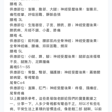
腰椎 2L
供應部位：盲腸、腹部、大腿；神經受壓後果：盲腸炎、
痛性痙攣、呼吸困難、靜脈曲張
腰椎 3L
供應部位：生殖器官、子宮、膀胱、膝；神經受壓後果：
膀胱病、月經不調、小產、膝痛
腰椎 4L
供應部位：前列腺、腰部肌肉坐骨神經；神經受壓後果：
坐骨神經痛、腰痛、排尿困難、頻尿
腰椎 5L
供應部位：小腿、踝、腳；神經受壓後果：腿部血液循環
不良、腿無力、足踝腫痛
薦椎S1～S5
供應部位：骨盤、臀部、攝護腺；神經受壓後果：薦骼關
節病變、脊椎彎曲
尾骨Co4
供應部位：直腸、肛門；神經受壓後果：痔瘡、搔癢症、
尾骨疼痛
以上數據供參考。這些是瑜珈老師給我們的寶貴數據之
一，分享一下，人多少脊椎都有彎曲不正，所以才有些毛
病，平常生活上累積的習慣造成，像是翹二郎 腿啊，以前