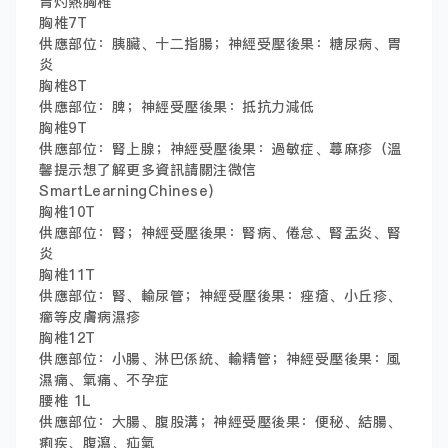
胃灼熱胸椎
胸椎7T
供應部位：胰臟、十二指腸；神經受壓後果：糖尿病、胃
炎
胸椎8T
供應部位：脾；神經受壓後果：抵抗力減低
胸椎9T
供應部位：腎上腺；神經受壓後果：過敏症、蕁麻疹（溫
馨提示想了解更多資訊請關注微信
SmartLearningChinese)
胸椎10T
供應部位：腎；神經受壓後果：腎病、倦怠、腎盂炎、腎
炎
胸椎11T
供應部位：腎、輸尿管；神經受壓後果：痤瘡、小丘疹、
癤等皮膚病濕疹
胸椎12T
供應部位：小腸、淋巴係統、輸精管；神經受壓後果：風
濕痛、氣痛、不孕症
腰椎 1L
供應部位：大腸、腹股溝；神經受壓後果：便秘、結腸、
痢疾、腹瀉、疝氣