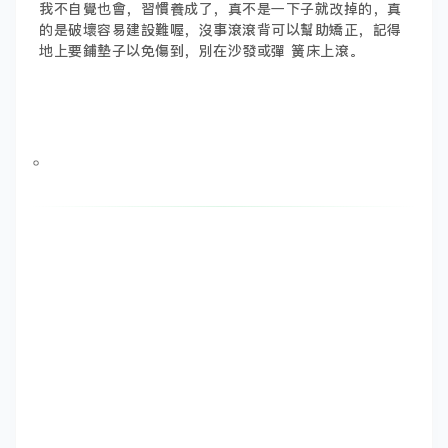
我不自覺也會，習慣養成了，真不是一下子就改掉的，真
的是破壞容易建設難喔，沒事滾滾背可以幫助矯正，記得
地上要鋪墊子以免傷到，別在沙發或彈 簧床上滾。
。