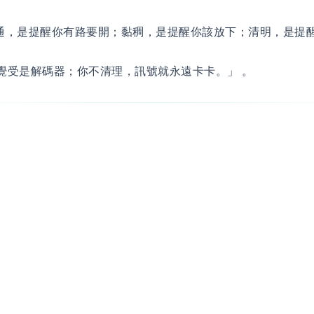
通，是提醒你有路要開；黏稠，是提醒你該放下；清明，是提
i，覺受是解碼器；你不清理，訊號就永遠卡卡。」 。