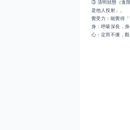
③ 清明狀態（進
是他人投射」。
覺受力：能覺得「
身：呼吸深長，身
心：定而不僵，觀