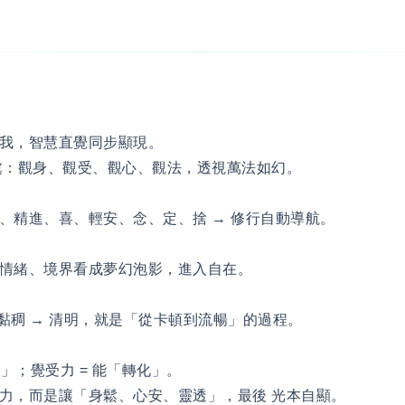
我，智慧直覺同步顯現。
處：觀身、觀受、觀心、觀法，透視萬法如幻。
、精進、喜、輕安、念、定、捨 → 修行自動導航。
切情緒、境界看成夢幻泡影，進入自在。
 黏稠 → 清明，就是「從卡頓到流暢」的過程。
收」；覺受力 = 能「轉化」。
力，而是讓「身鬆、心安、靈透」，最後 光本自顯。