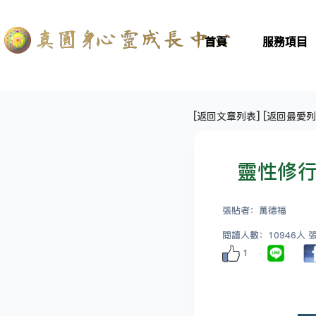
首頁
服務項目
[
返回文章列表
] [
返回最愛列
靈性修行
張貼者：萬德福
閱讀人數：10946人 張貼
1