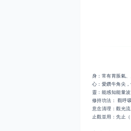
身：常有胃脹氣、
心：愛鑽牛角尖，情
靈：能感知能量波
修持功法： 觀呼吸
意念清理：觀光流
止觀並用：先止（