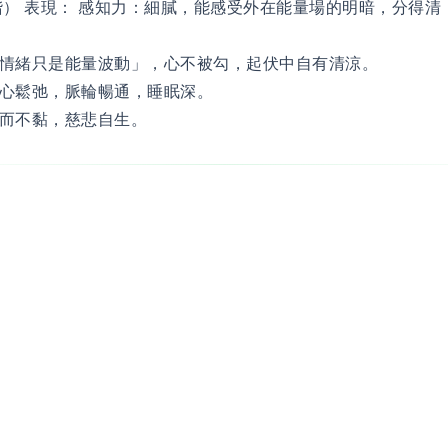
階） 表現： 感知力：細膩，能感受外在能量場的明暗，分得清
情緒只是能量波動」，心不被勾，起伏中自有清涼。
心鬆弛，脈輪暢通，睡眠深。
而不黏，慈悲自生。