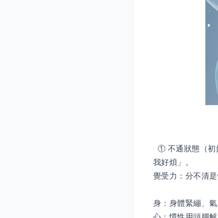
① 不通狀態（初
我好煩」。
覺受力：分不清是
身：身體緊繃、氣
心：慣性用頭腦解