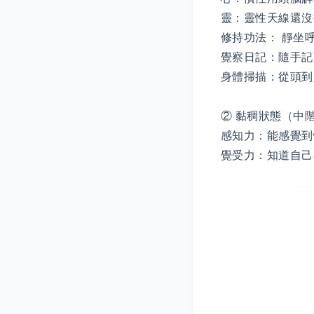
靈：靈性天線還沒插
修持功法： 靜坐
覺察日記：隨手記
身體掃描：從頭到
② 黏稠狀態（中階
感知力：能感覺到
覺受力：知道自己