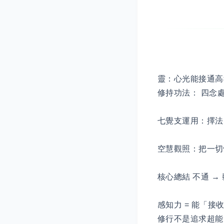
靈：心光能接通高
修持功法： 四念
七覺支運用：擇法
空慧觀照：把一
核心總結 不通 →
感知力 = 能「接
修行不是追求超能