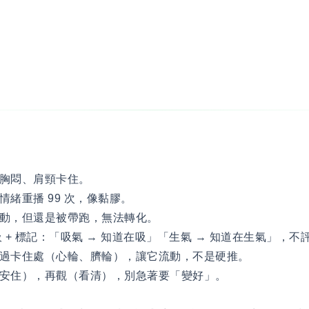
胸悶、肩頸卡住。
緒重播 99 次，像黏膠。
動，但還是被帶跑，無法轉化。
 + 標記：「吸氣 → 知道在吸」「生氣 → 知道在生氣」，
過卡住處（心輪、臍輪），讓它流動，不是硬推。
安住），再觀（看清），別急著要「變好」。