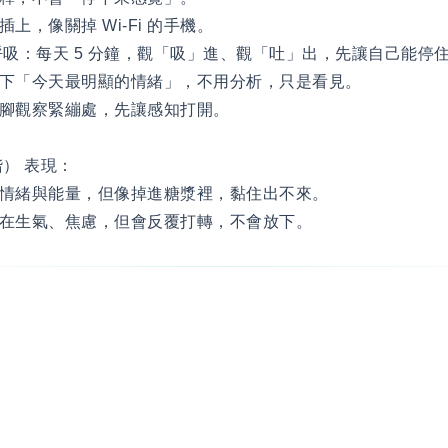
上，像關掉 Wi-Fi 的手機。
呼吸：每天 5 分鐘，觀「吸」進、觀「吐」出，先讓自己能停
下「今天最明顯的情緒」，不用分析，只是看見。
腳觀察緊繃處，先讓感知打開。
） 表現：
情緒與能量，但像掉進糖漿裡，黏住出不來。
在生氣、焦慮，但會反覆打轉，不會放下。