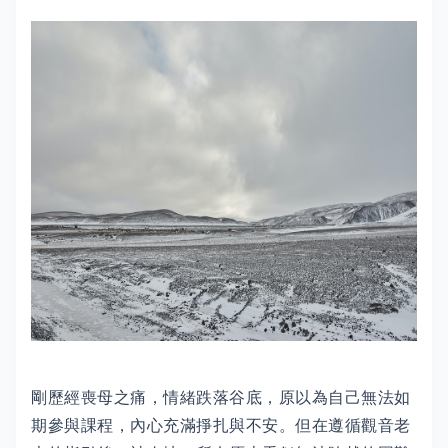
剛歷經喪母之痛，情緒跌落谷底，原以為自己無法如
期參與課程，內心充滿掙扎與不安。但在遵循觀音老