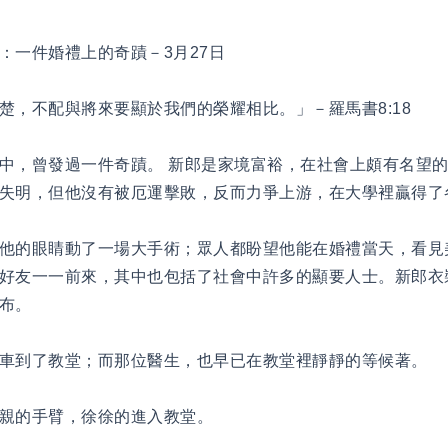
：一件婚禮上的奇蹟－3月27日
楚，不配與將來要顯於我們的榮耀相比。」－羅馬書8:18
中，曾發過一件奇蹟。 新郎是家境富裕，在社會上頗有名望
失明，但他沒有被厄運擊敗，反而力爭上游，在大學裡贏得了
他的眼睛動了一場大手術；眾人都盼望他能在婚禮當天，看見
好友一一前來，其中也包括了社會中許多的顯要人士。新郎衣
布。
車到了教堂；而那位醫生，也早已在教堂裡靜靜的等候著。
親的手臂，徐徐的進入教堂。