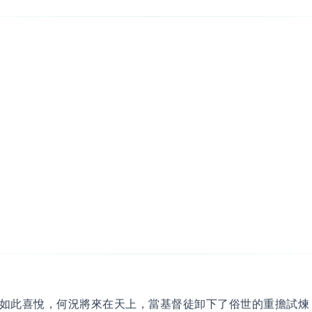
如此喜悅，何況將來在天上，當基督徒卸下了俗世的重擔試煉