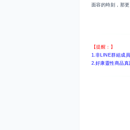
面容的時刻，那更會是
【提醒：】
1.非LINE群組成
2.
好康靈性商品真