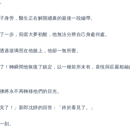
。
子身旁，醫生正在解開纏裹的最後一段繃帶。
了一步，宛偌大夢初醒，他無法分辨自己身處何處。
透過玻璃照在他臉上，他卻一無所覺。
了！轉瞬間他恢復了鎮定，以一種前所未有，喜悅與莊嚴相融
彿將永不再轉移他們的目光。
見了！」新郎沈靜的回答：「終於看見了。」
一刻。