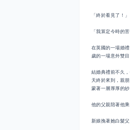
「終於看見了！」
「我算定今時的苦
在英國的一場婚禮
歲的一場意外雙目
結婚典禮前不久，
天終於來到，親朋
蒙著一層厚厚的紗
他的父親陪著他乘
新娘挽著她白髮父