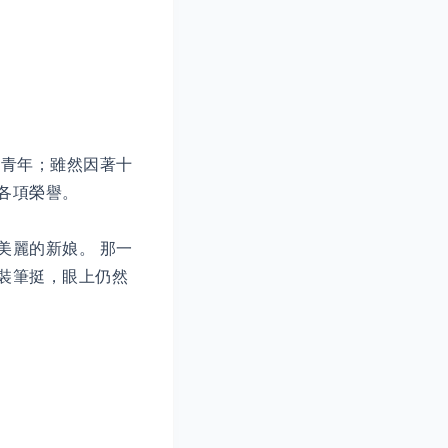
的青年；雖然因著十
各項榮譽。
美麗的新娘。 那一
裝筆挺，眼上仍然