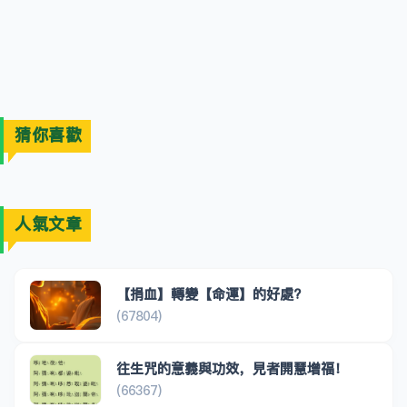
猜你喜歡
人氣文章
【捐血】轉變【命運】的好處?
(67804)
往生咒的意義與功效，見者開慧增福！
(66367)