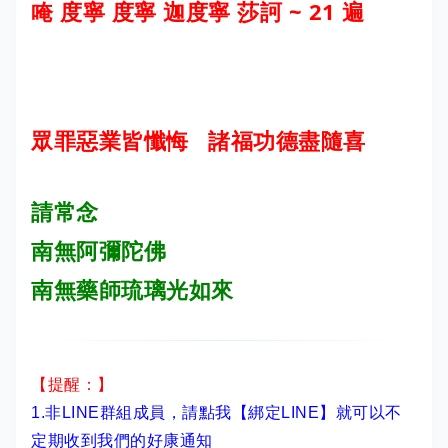
唵 度寧 度寧 迦度寧 莎訶
~ 21 遍
眾罪惡業皆懺悔 諸福功德盡隨喜
請常念
南無阿彌陀佛
南無藥師琉璃光如來
【提醒：】
1.非LINE群組成員，
請點我【綁定LINE】
就可以不
定期收到我們的好康通知