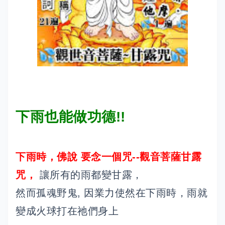
下雨也能做功德!!
下雨時，佛說 要念一個咒--觀音菩薩甘露
咒，
讓所有的雨都變甘露，
然而孤魂野鬼, 因業力使然在下雨時，雨就
變成火球打在祂們身上