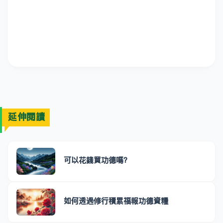
延伸閱讀
可以花錢買功德嗎？
如何透過修行積累福報功德資糧