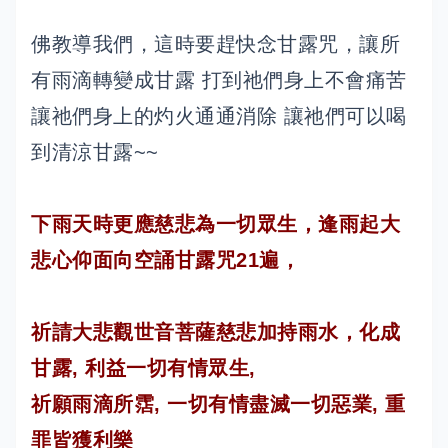
佛教導我們，這時要趕快念甘露咒，讓所
有雨滴轉變成甘露 打到祂們身上不會痛苦
讓祂們身上的灼火通通消除 讓祂們可以喝
到清涼甘露~~
下雨天時更應慈悲為一切眾生，逢雨起大
悲心仰面向空誦甘露咒21遍，
祈請大悲觀世音菩薩慈悲加持雨水，化成
甘露, 利益一切有情眾生,
祈願雨滴所霑, 一切有情盡滅一切惡業, 重
罪皆獲利樂