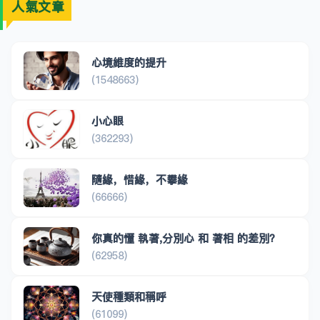
人氣文章
心境維度的提升
(1548663)
小心眼
(362293)
隨緣，惜緣，不攀緣
(66666)
你真的懂 執著,分別心 和 著相 的差別？
(62958)
天使種類和稱呼
(61099)