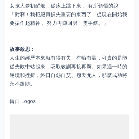
女孩大夢初醒般，從床上跳下來， 有所領悟的說：
「對啊！我拒絕再損失重要的東西了，從現在開始我
要振作起精神， 努力再賺回另一隻手錶。」
故事啟思：
人生的經歷本來就有得有失、有輸有贏，可貴的是能
從失敗中站起來，吸取教訓再接再厲。如果遇一時的
逆境和挫折，終日自怨自艾、怨天尤人，那麼成功將
永不跟隨。
轉自 Logos