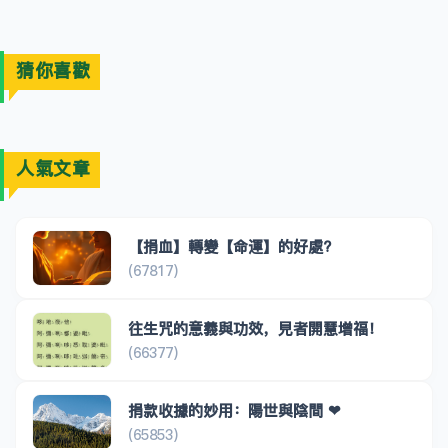
猜你喜歡
人氣文章
【捐血】轉變【命運】的好處?
(67817)
往生咒的意義與功效，見者開慧增福！
(66377)
捐款收據的妙用：陽世與陰間 ❤
(65853)