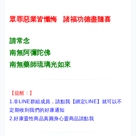
眾罪惡業皆懺悔 諸福功德盡隨喜
請常念
南無阿彌陀佛
南無藥師琉璃光如來
【提醒：】
1.非LINE群組成員，
請點我【綁定LINE】
就可以不
定期收到我們的好康通知
2.
好康靈性商品真圓身心靈商品請點我