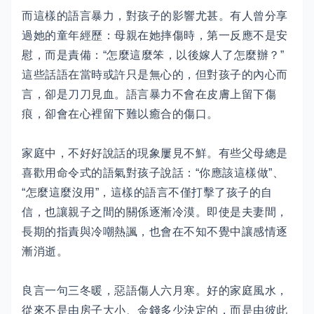
而這樣的語言暴力，對孩子的影響尤甚。有人曾分享
過她的童年經歷：母親在她摔傷時，第一反應不是安
慰，而是責備：“怎麼這麼笨，以後嫁人了怎麼辦？”
這些話語在當時或許只是無心的，但對孩子的內心而
言，卻是刀刀見血。語言暴力不會在皮膚上留下傷
痕，卻會在心裡留下難以癒合的傷口。
家庭中，不好好說話的現象屢見不鮮。有些父母總是
喜歡用命令式的語氣對孩子說話：“你應該這樣做”、
“怎麼這麼沒用”，這樣的語言不僅打擊了孩子的自
信，也讓親子之間的關係逐漸冷漠。即使是夫妻間，
長期的指責與冷嘲熱諷，也會在不知不覺中讓感情逐
漸消逝。
良言一句三冬暖，惡語傷人六月寒。好的家庭風水，
從來不是由房子大小、金錢多少決定的，而是由彼此