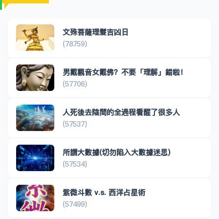
文殊菩薩理髮吉凶日
(78759)
男戴觀音女戴佛？不要「理解」錯啦！
(57706)
人死後去陰間的全過程看醒了很多人
(57537)
所謂大數據(切勿陷入大數據迷思)
(57534)
紫微斗數 v.s. 西洋占星術
(57499)