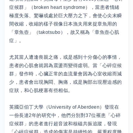
症候群」（broken heart syndrome），當患者情緒
極度失落、驚嚇或處於巨大壓力之下，會使心尖末瞬
間收縮，收縮的樣子很像日本漁夫用來捉章魚用的
「章魚壺」（takotsubo），故又稱為「章魚壺心肌
症」。
尤其當人遭逢喪親之痛，或是感到十分傷心的事情，
患者的心肌會就因為震盪而變得虛弱。當「心碎症候
群」發作時，心臟正常的血流量會因為心室收縮而減
少，患者會出現胸悶、胸痛，或是胸部出現壓迫感的
症狀，和心肌梗塞有些相似。
英國亞伯丁大學（University of Aberdeen）發現在
一份長達2年的研究中，他們分別對37位罹患「心碎
症候群」的患者進行超音波和核磁共振追蹤，發現
「心碎症候群」造成的傷害是持續性的，嚴重程度幾