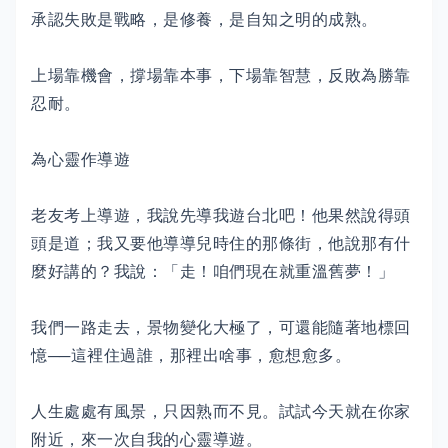
承認失敗是戰略，是修養，是自知之明的成熟。
上場靠機會，撐場靠本事，下場靠智慧，反敗為勝靠
忍耐。
為心靈作導遊
老友考上導遊，我說先導我遊台北吧！他果然說得頭
頭是道；我又要他導導兒時住的那條街，他說那有什
麼好講的？我說：「走！咱們現在就重溫舊夢！」
我們一路走去，景物變化大極了，可還能隨著地標回
憶──這裡住過誰，那裡出啥事，愈想愈多。
人生處處有風景，只因熟而不見。試試今天就在你家
附近，來一次自我的心靈導遊。