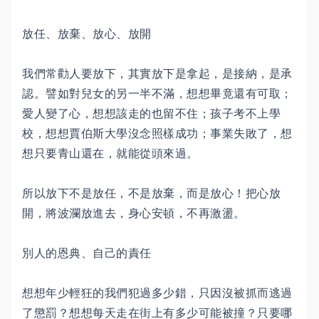
放任、放棄、放心、放開
我們常勸人要放下，其實放下是拿起，是接納，是承
認。譬如對兒女的另一半不滿，想想畢竟還有可取；
愛人變了心，想想該走的也留不住；孩子考不上學
校，想想賈伯斯大學沒念照樣成功；事業失敗了，想
想只要青山還在，就能從頭來過。
所以放下不是放任，不是放棄，而是放心！把心放
開，將波瀾放進去，身心安頓，不再激盪。
別人的恩典、自己的責任
想想年少輕狂的我們犯過多少錯，只因沒被抓而逃過
了懲罰？想想每天走在街上有多少可能被撞？只要哪