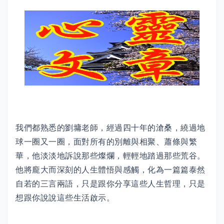
我們都熟悉的劉墉老師，經過四十年的滄桑，繞過地
球一圈又一圈，面對所有的別離與相聚、蕭條與繁
華，他淡淡地訴說那些燦爛，輕輕地踏過那些荒谷。
他將龐大而深刻的人生體悟與感觸，化為一篇篇泰然
自若的三言兩語，只是跟你分享這些人生哲理，只是
想跟你說說這些生活啟示。