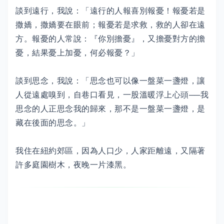
談到遠行，我說：「遠行的人報喜別報憂！報憂若是
撒嬌，撒嬌要在眼前；報憂若是求救，救的人卻在遠
方。報憂的人常說：『你別擔憂』，又擔憂對方的擔
憂，結果憂上加憂，何必報憂？」
談到思念，我說：「思念也可以像一盤菜一盞燈，讓
人從遠處嗅到，自巷口看見，一股溫暖浮上心頭──我
思念的人正思念我的歸來，那不是一盤菜一盞燈，是
藏在後面的思念。」
我住在紐約郊區，因為人口少，人家距離遠，又隔著
許多庭園樹木，夜晚一片漆黑。