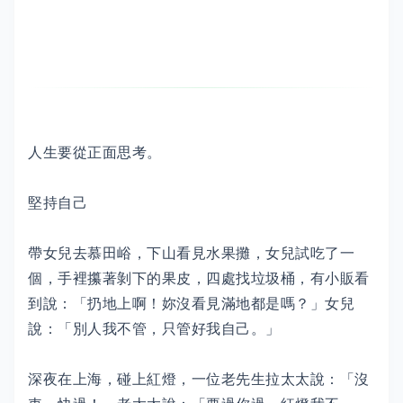
人生要從正面思考。
堅持自己
帶女兒去慕田峪，下山看見水果攤，女兒試吃了一
個，手裡攥著剝下的果皮，四處找垃圾桶，有小販看
到說：「扔地上啊！妳沒看見滿地都是嗎？」女兒
說：「別人我不管，只管好我自己。」
深夜在上海，碰上紅燈，一位老先生拉太太說：「沒