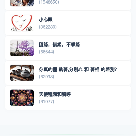
(1548650)
小心眼
(362280)
隨緣，惜緣，不攀緣
(66644)
你真的懂 執著,分別心 和 著相 的差別？
(62938)
天使種類和稱呼
(61077)