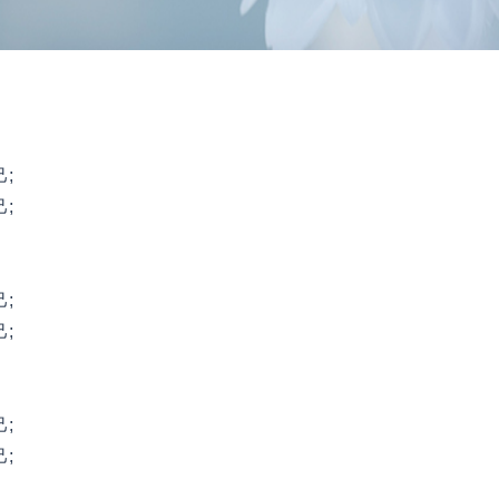
;
;
;
;
;
;