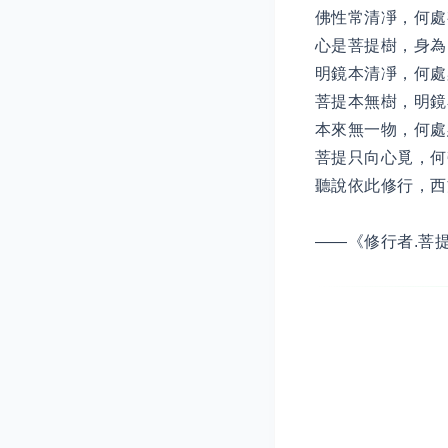
佛性常清凈，何處
心是菩提樹，身為
明鏡本清凈，何處
菩提本無樹，明鏡
本來無一物，何處
菩提只向心覓，何
聽說依此修行，西
——《修行者.菩提