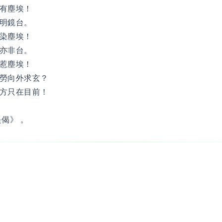
有塵埃！
明鏡台。
染塵埃！
亦非台。
惹塵埃！
勞向外求玄？
方只在目前！
偈》 。