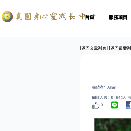
首頁
服務項目
[
返回文章列表
] [
返回最愛列
張貼者：Allan
閱讀人數：54942人 張貼
0