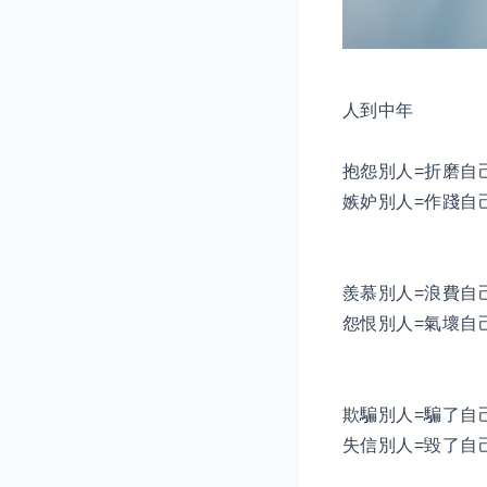
人到中年
抱怨別人=折磨自己
嫉妒別人=作踐自己
羨慕別人=浪費自己
怨恨別人=氣壞自己
欺騙別人=騙了自己
失信別人=毀了自己