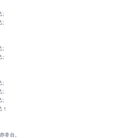
;
;
;
;
;
;
;
己！
亦非台。