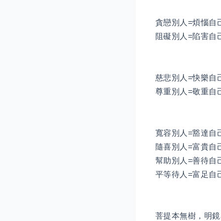
貪戀別人=煩惱自己
阻礙別人=陷害自己
慈悲別人=快樂自己
尊重別人=敬重自己
寬容別人=豁達自己
隨喜別人=富貴自己
幫助別人=善待自己
平等待人=富足自
菩提本無樹，明鏡