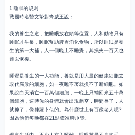
1.睡眠的規則
戰國時名醫文摯對齊威王說：
我的養生之道，把睡眠放在頭等位置，人和動物只有
睡眠才生長，睡眠幫助脾胃消化食物，所以睡眠是養
生的第一大補，人一個晚上不睡覺，其損失一百天也
難以恢復。
睡覺是養生的一大功能，養就是用大量的健康細胞去
取代腐敗的細胞，如一夜睡不著就換不了新細胞。如
果說白天消亡一百萬個細胞，一晚上只補回來五十萬
個細胞，這時你的身體就會出現虧空，時間長了，人
就糠了，像糠蘿卜似的。為什麼世上有百歲老人呢?
因為他們每晚都在21點鐘准時睡覺。
現實生活中，不少人有入睡難，睡眠質量不高的毛