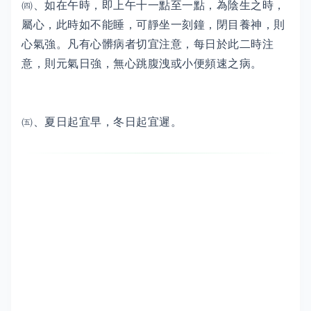
㈣、如在午時，即上午十一點至一點，為陰生之時，
屬心，此時如不能睡，可靜坐一刻鐘，閉目養神，則
心氣強。凡有心髒病者切宜注意，每日於此二時注
意，則元氣日強，無心跳腹洩或小便頻速之病。
㈤、夏日起宜早，冬日起宜遲。