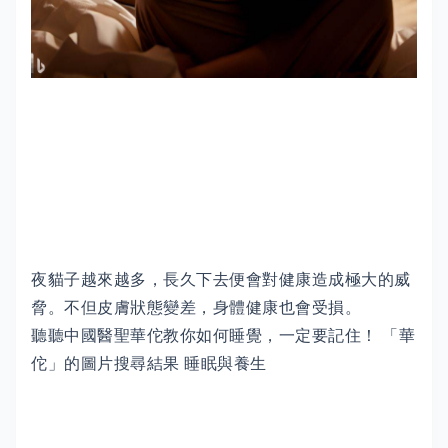
夜貓子越來越多，長久下去便會對健康造成極大的威
脅。不但皮膚狀態變差，身體健康也會受損。
聽聽中國醫聖華佗教你如何睡覺，一定要記住！ 「華
佗」的圖片搜尋結果 睡眠與養生