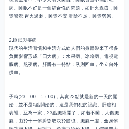
病。睡眠不好是一個綜合性的問題，如肝火過盛，睡
覺警覺;胃火過剩，睡覺不安;肝陰不足，睡覺勞累。
2.睡眠與疾病
現代的生活習慣和生活方式給人們的身體帶來了很多
負面影響形成「四大病」：水果病、冰箱病、電視電
腦病、熬夜病。肝髒有一特點：臥則回血，坐立向外
供血。
子時(23：00—1：00)，其實23點就是新的一天的開
始，並不是0點開始的，這是我們犯的誤識。肝膽相
表裡，互為一家，23點膽經開了，如若不睡，大傷膽
氣，由於十一髒腑皆取決於膽也，膽氣一虛，全身髒
腑功能下降，代謝力、免疫力紛紛下降，人體機能大