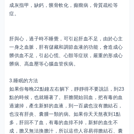
成灰指甲，缺鈣，髕骨軟化，癲癇病，骨質疏松等
症。
肝與心，過子時不睡覺，可引起肝血不足，由於心主
一身之血脈，肝有儲藏和調節血液的功能，會造成心
髒供血不足，引起心慌、心顫等症狀，嚴重的形成心
髒病、高血壓等心腦血管疾病。
3.睡眠的方法
如果你每晚22點鐘左右躺下，靜靜得不要說話，到23
點的時候，也就睡著了。肝膽開始回血，把有毒的血
過濾掉，產生新鮮的血液，到一百歲也沒有膽結石，
也沒有肝炎、囊腫一類的病。如果你天天熬夜到1點
多，肝回不了血，有毒的血排不掉，新鮮的血生不
成，膽又無法換膽汁，所以這些人容易得膽結石、囊