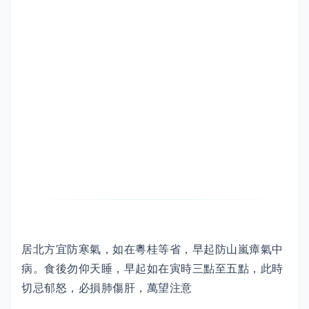
居北方宜防寒氣，如在粵桂等省，早起防山嵐瘴氣中
病。食後勿仰天睡，早起如在寅時三點至五點，此時
切忌郁怒，必損肺傷肝，萬望注意