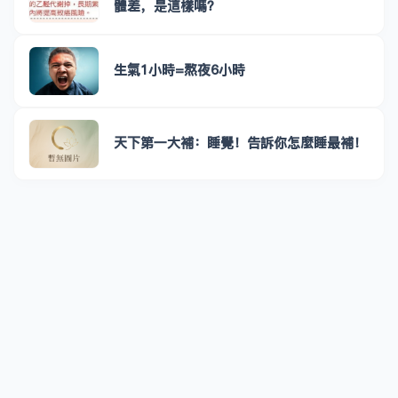
體差，是這樣嗎？
生氣1小時=熬夜6小時
天下第一大補：睡覺！告訴你怎麼睡最補！