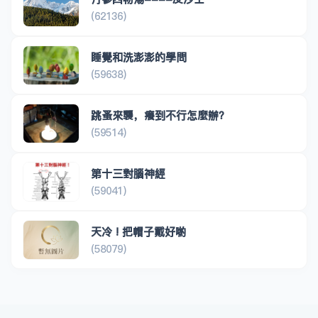
(62136)
睡覺和洗澎澎的學問
(59638)
跳蚤來襲，癢到不行怎麼辦？
(59514)
第十三對腦神經
(59041)
天冷 ! 把帽子戴好喲
(58079)