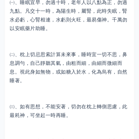
㈠、睡眠宜早，勿過十時，老年人以八點為正，勿過
九點。凡交十一時，為陽生時，屬腎，此時失眠，腎
水必虧，心腎相連，水虧則火旺，最易傷神。千萬勿
以安眠藥片助睡。
㈡、枕上切忌思索計算未來事，睡時宜一切不思，鼻
息調勻，自己靜聽其氣，由粗而細，由細而微細而
息。視此身如無物，或如糖入於水，化為烏有，自然
睡著。
㈢、如有思想，不能安著，切勿在枕上轉側思慮，此
最耗神，可坐起一時再睡。