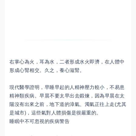
右掌心為火，耳為水，二者形成水火即濟，在人體中
形成心腎相交。久之，養心滋腎。
現代醫學證明，早睡早起的人精神壓力較小，不易患
精神類疾病。早晨不要太早出去鍛煉，因為早晨在太
陽沒有出來之前，地下道的漳氣、濁氣正往上走(尤其
是城市)，這些氣對人體損傷是很嚴重的。
睡眠中不可忽視的疾病警告