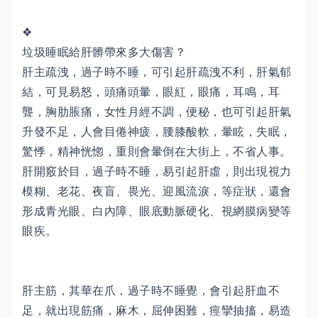
❖
垃圾睡眠給肝髒帶來多大傷害？
肝主疏洩，過子時不睡，可引起肝疏洩不利，肝氣郁
結，可見易怒，頭痛頭暈，眼紅，眼痛，耳鳴，耳
聾，胸肋脹痛，女性月經不調，便秘，也可引起肝氣
升發不足，人會目倦神疲，腰膝酸軟，暈眩，失眠，
驚悸，精神恍惚，重則會暈倒在大街上，不省人事。
肝開竅於目，過子時不睡，易引起肝虛，則出現視力
模糊、老花、夜盲、畏光、迎風流淚，等症狀，還會
形成青光眼、白內障、眼底動脈硬化、視網膜病變等
眼疾。
肝主筋，其華在爪，過子時不睡覺，會引起肝血不
足，就出現筋痛，麻木，屈伸困難，痙攣抽搐，易造