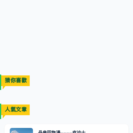
猜你喜歡
人氣文章
丹參四物湯----皮沙士