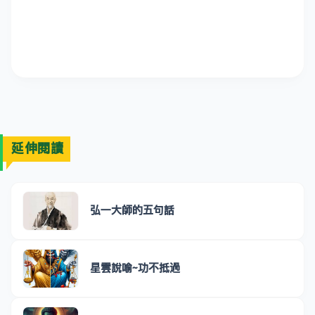
延伸閱讀
弘一大師的五句話
星雲說喻~功不抵過