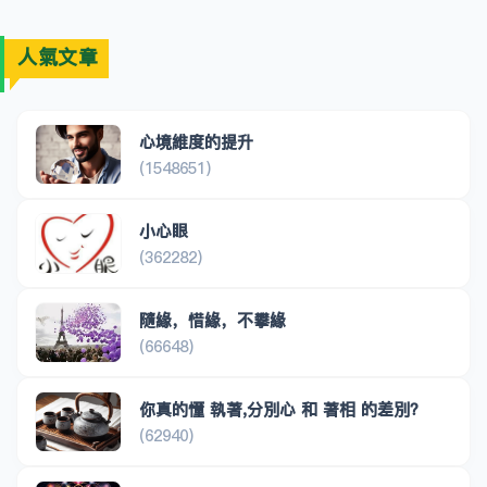
人氣文章
心境維度的提升
(1548651)
小心眼
(362282)
隨緣，惜緣，不攀緣
(66648)
你真的懂 執著,分別心 和 著相 的差別？
(62940)