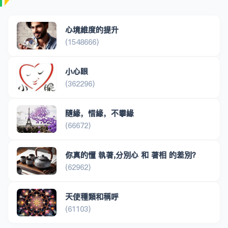
心境維度的提升
(1548666)
小心眼
(362296)
隨緣，惜緣，不攀緣
(66672)
你真的懂 執著,分別心 和 著相 的差別？
(62962)
天使種類和稱呼
(61103)