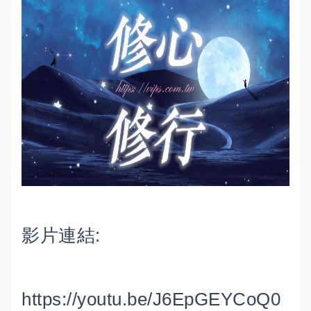
影片連結:
https://youtu.be/J6EpGEYCoQ0