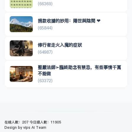
(66369)
捐款收據的妙用：陽世與陰間 ❤
(65844)
修行者走火入魔的症狀
(64987)
聖嚴法師➢臨終助念有禁忌，有些事情千萬
不能做
(63372)
在線人數：207 今日總人數：11905
Design by vips Ai Team