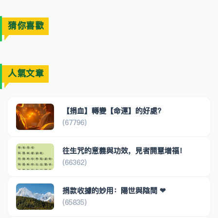
猜你喜歡
人氣文章
【捐血】轉變【命運】的好處?
(67796)
往生咒的意義與功效，見者開慧增福！
(66362)
捐款收據的妙用：陽世與陰間 ❤
(65835)