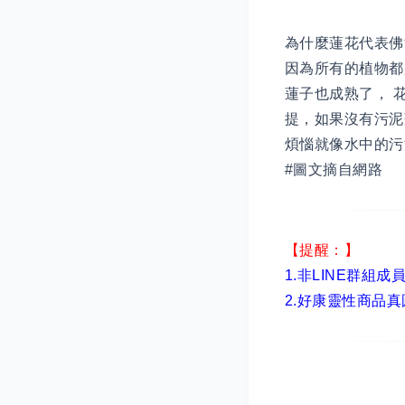
為什麼蓮花代表佛
因為所有的植物都
蓮子也成熟了， 
提，如果沒有污泥
煩惱就像水中的污
#圖文摘自網路
【提醒：】
1.非LINE群組成
2.
好康靈性商品真