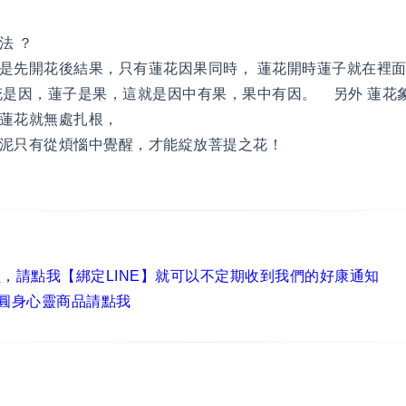
法 ？
是先開花後結果，只有蓮花因果同時， 蓮花開時蓮子就在裡
花是因，蓮子是果，這就是因中有果，果中有因。 另外 蓮花
蓮花就無處扎根，
泥只有從煩惱中覺醒，才能綻放菩提之花！
員，
請點我【綁定LINE】
就可以不定期收到我們的好康通知
圓身心靈商品請點我