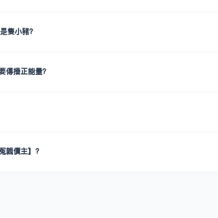
都是隻小豬？
要傳播正能量？
冤親債主】?