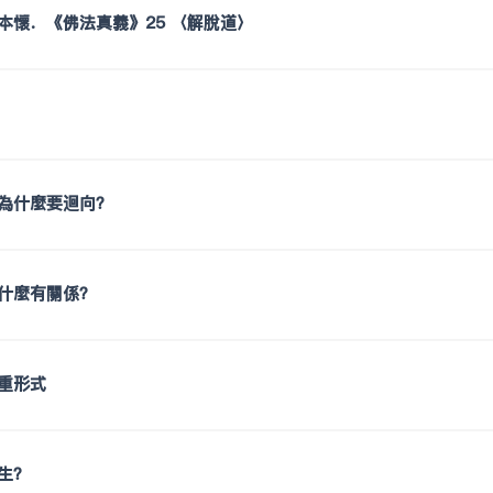
本懷．《佛法真義》25 〈解脫道〉
為什麼要迴向？
什麼有關係？
重形式
生？