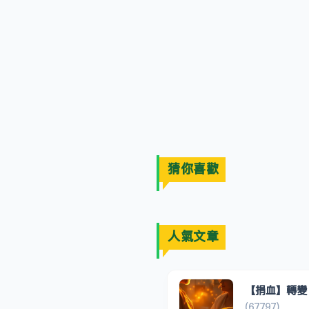
猜你喜歡
人氣文章
【捐血】轉變
(67797)