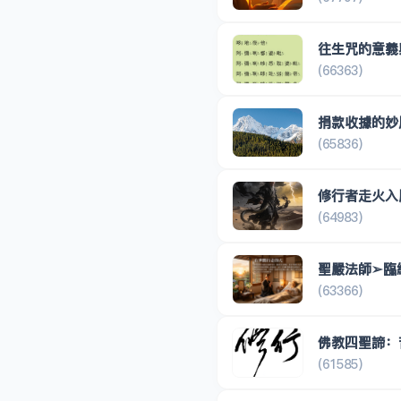
往生咒的意義
(66363)
捐款收據的妙
(65836)
修行者走火入
(64983)
聖嚴法師➢臨
(63366)
佛教四聖諦：
(61585)