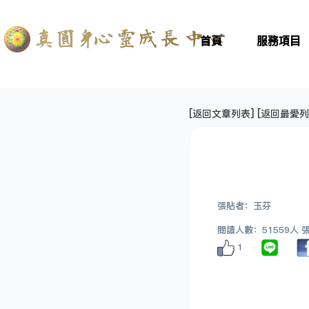
首頁
服務項目
[
返回文章列表
] [
返回最愛列
張貼者：玉芬
閱讀人數：51559人 張貼
1