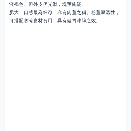
淺褐色、但外皮仍光滑，塊莖飽滿、
肥大，口感最為細緻，亦有肉薑之稱。粉薑屬溫性，
可搭配寒涼食材食用，具有健胃津脾之效。