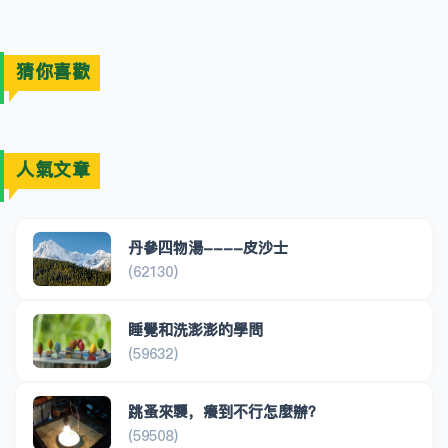
猜你喜歡
人氣文章
丹參四物湯----皮沙士
(62130)
睡覺和洗澎澎的學問
(59632)
跳蚤來襲，癢到不行怎麼辦？
(59508)