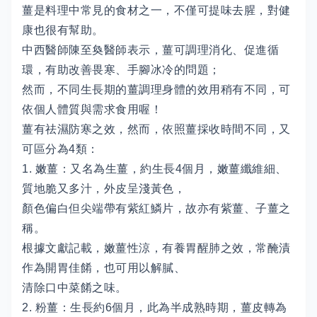
薑是料理中常見的食材之一，不僅可提味去腥，對健
康也很有幫助。
中西醫師陳至奐醫師表示，薑可調理消化、促進循
環，有助改善畏寒、手腳冰冷的問題；
然而，不同生長期的薑調理身體的效用稍有不同，可
依個人體質與需求食用喔！
薑有祛濕防寒之效，然而，依照薑採收時間不同，又
可區分為4類：
1. 嫩薑：又名為生薑，約生長4個月，嫩薑纖維細、
質地脆又多汁，外皮呈淺黃色，
顏色偏白但尖端帶有紫紅鱗片，故亦有紫薑、子薑之
稱。
根據文獻記載，嫩薑性涼，有養胃醒肺之效，常醃漬
作為開胃佳餚，也可用以解膩、
清除口中菜餚之味。
2. 粉薑：生長約6個月，此為半成熟時期，薑皮轉為