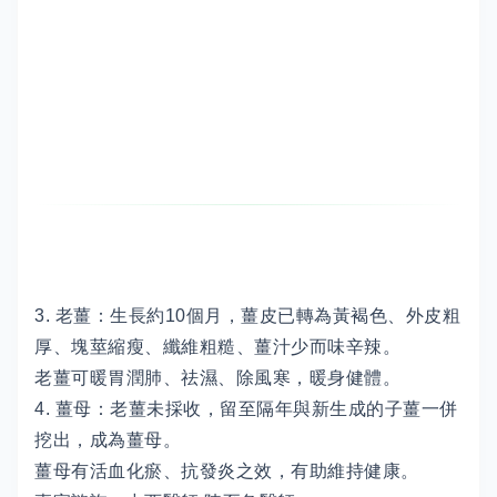
3. 老薑：生長約10個月，薑皮已轉為黃褐色、外皮粗
厚、塊莖縮瘦、纖維粗糙、薑汁少而味辛辣。
老薑可暖胃潤肺、祛濕、除風寒，暖身健體。
4. 薑母：老薑未採收，留至隔年與新生成的子薑一併
挖出，成為薑母。
薑母有活血化瘀、抗發炎之效，有助維持健康。