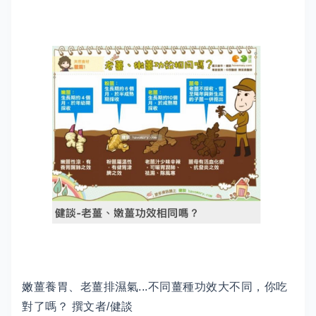
嫩薑養胃、老薑排濕氣...不同薑種功效大不同，你吃
對了嗎？ 撰文者/健談