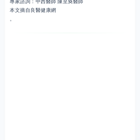
專家諮詢：中西醫師 陳至奐醫師
本文摘自良醫健康網
。