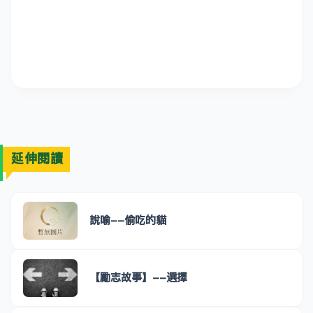
延伸閱讀
說喻--偷吃的貓
【勵志故事】--選擇