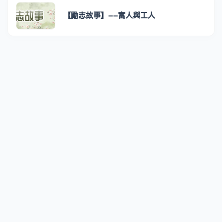
【勵志故事】--富人與工人