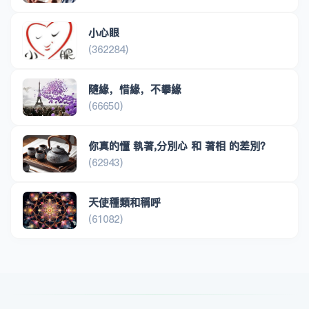
小心眼
(362284)
隨緣，惜緣，不攀緣
(66650)
你真的懂 執著,分別心 和 著相 的差別？
(62943)
天使種類和稱呼
(61082)