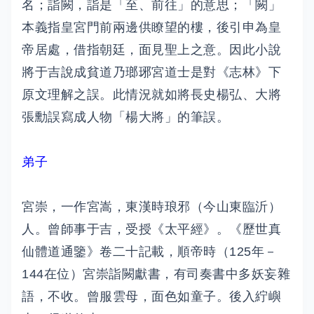
名；詣闕，詣是「至、前往」的意思；「闕」
本義指皇宮門前兩邊供瞭望的樓，後引申為皇
帝居處，借指朝廷，面見聖上之意。因此小說
將于吉說成貧道乃瑯琊宮道士是對《志林》下
原文理解之誤。此情況就如將長史楊弘、大將
張勳誤寫成人物「楊大將」的筆誤。
弟子
宮崇，一作宮嵩，東漢時琅邪（今山東臨沂）
人。曾師事于吉，受授《太平經》。《歷世真
仙體道通鑒》卷二十記載，順帝時（125年－
144在位）宮崇詣闕獻書，有司奏書中多妖妄雜
語，不收。曾服雲母，面色如童子。後入紵嶼