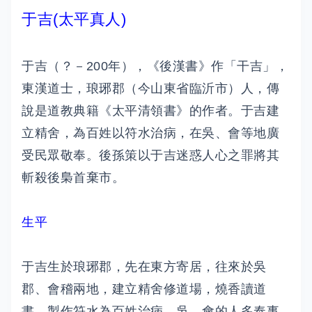
于吉(太平真人)
于吉（？－200年），《後漢書》作「干吉」，
東漢道士，琅琊郡（今山東省臨沂市）人，傳
說是道教典籍《太平清領書》的作者。于吉建
立精舍，為百姓以符水治病，在吳、會等地廣
受民眾敬奉。後孫策以于吉迷惑人心之罪將其
斬殺後梟首棄市。
生平
于吉生於琅琊郡，先在東方寄居，往來於吳
郡、會稽兩地，建立精舍修道場，燒香讀道
書，製作符水為百姓治病，吳、會的人多奉事