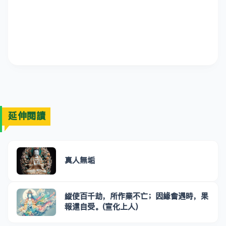
延伸閱讀
真人無垢
縱使百千劫，所作業不亡；因緣會遇時，果
報還自受。(宣化上人)