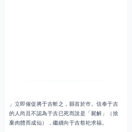
」立即催促將于吉斬之，縣首於巿。信奉于吉
的人尚且不認為于吉已死而說是「屍解」（捨
棄肉體而成仙），繼續向于吉祭祀求福。