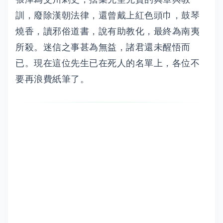
訓，廢除漢朝法律，還曾戴上紅色頭巾，鼓琴
燒香，讀邪俗道書，說有助教化，最終為南夷
所殺。迷信之事甚為無益，諸君還未醒悟而
已。現在這位先生已在死人的名單上，各位不
要再浪費紙筆了。