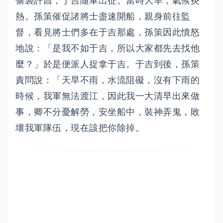
偷襲許昌，于吉隨軍出征。當時大旱，氣候炎
熱。孫策催促諸將士盡速開船，親身前往監
督，看見將士們多在于吉那處，孫策因此憤怒
地說：「是我不如于吉，所以大家都先去找他
麼？」於是便派人捉拿于吉。于吉到後，孫策
責問說：「天旱不雨，水流阻礙，沒有下雨的
時候，我軍無法渡江，因此我一大清早出來做
事，卿不分憂解勞，安坐船中，裝神弄鬼，敗
壞我軍隊伍，現在該把你除掉。