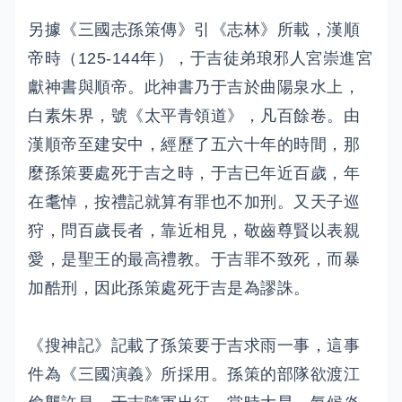
另據《三國志孫策傳》引《志林》所載，漢順
帝時（125-144年），于吉徒弟琅邪人宮崇進宮
獻神書與順帝。此神書乃于吉於曲陽泉水上，
白素朱界，號《太平青領道》，凡百餘卷。由
漢順帝至建安中，經歷了五六十年的時間，那
麼孫策要處死于吉之時，于吉已年近百歲，年
在耄悼，按禮記就算有罪也不加刑。又天子巡
狩，問百歲長者，靠近相見，敬齒尊賢以表親
愛，是聖王的最高禮教。于吉罪不致死，而暴
加酷刑，因此孫策處死于吉是為謬誅。
《搜神記》記載了孫策要于吉求雨一事，這事
件為《三國演義》所採用。孫策的部隊欲渡江