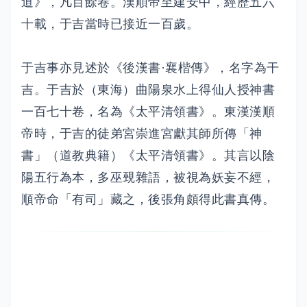
道》，凡百餘卷。漢順帝至建安中，經歷五六
十載，于吉當時已接近一百歲。
于吉事亦見述於《後漢書·襄楷傳》，名字為干
吉。于吉於（東海）曲陽泉水上得仙人授神書
一百七十卷，名為《太平清領書》。東漢漢順
帝時，于吉的徒弟宮崇進宮獻其師所傳「神
書」（道教典籍）《太平清領書》。其言以陰
陽五行為本，多巫覡雜語，被視為妖妄不經，
順帝命「有司」藏之，後張角頗得此書真傳。