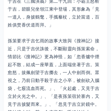
于吉在《三國演義》第二十九回：小霸王怒斬
于吉，碧眼兒坐領江東中登場，其形象為「見
一道人，身披鶴氅，手攜藜杖，立於當道，百
姓俱焚香伏道而拜。」
孫策要求于吉乞雨的故事大致與《搜神記》接
近，只是于吉伏誅後，不斷顯靈向孫策索命，
情節比《搜神記》更為神怪，如「忽香爐中煙
起不散，結成一座華蓋，上面端坐著于吉。策
愈怒，拔佩劍望于吉擲去，一人中劍而倒。眾
視之，乃前日動手殺于吉之小卒，被劍砍入腦
袋，七竅流血而死。」、「火起處，又見于吉
立於火光之中。」、「是夜孫策宿於寨內，又
見于吉披髮而來。」、「忽見于吉立於鏡中。