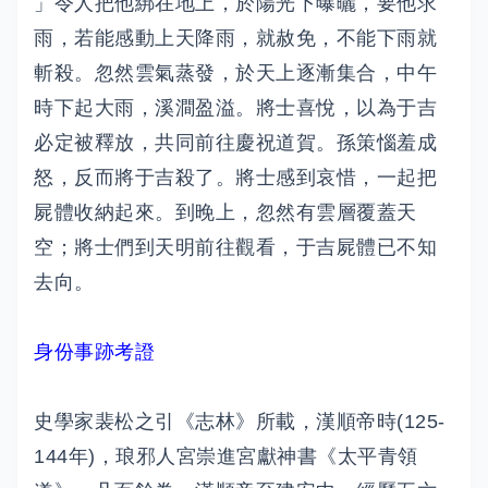
」令人把他綁在地上，於陽光下曝曬，要他求
雨，若能感動上天降雨，就赦免，不能下雨就
斬殺。忽然雲氣蒸發，於天上逐漸集合，中午
時下起大雨，溪澗盈溢。將士喜悅，以為于吉
必定被釋放，共同前往慶祝道賀。孫策惱羞成
怒，反而將于吉殺了。將士感到哀惜，一起把
屍體收納起來。到晚上，忽然有雲層覆蓋天
空；將士們到天明前往觀看，于吉屍體已不知
去向。
身份事跡考證
史學家裴松之引《志林》所載，漢順帝時(125-
144年)，琅邪人宮崇進宮獻神書《太平青領