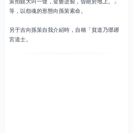
策拍鏡大叫一聲，金瘡迸裂，昏絕於地上。」
等，以怨魂的形態向孫策索命。
另于吉向孫策自我介紹時，自稱「貧道乃瑯琊
宮道士。