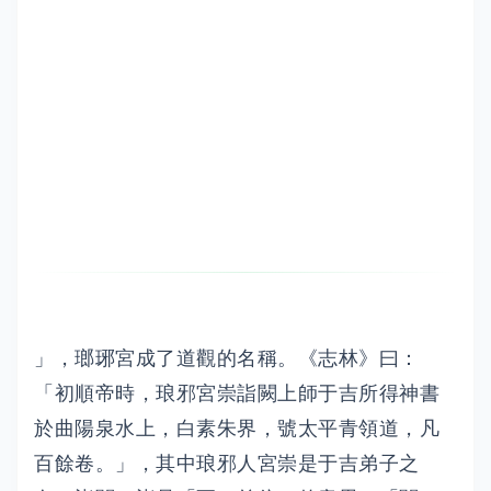
」，瑯琊宮成了道觀的名稱。《志林》曰：
「初順帝時，琅邪宮崇詣闕上師于吉所得神書
於曲陽泉水上，白素朱界，號太平青領道，凡
百餘卷。」，其中琅邪人宮崇是于吉弟子之