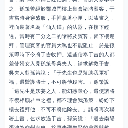
之。孫策曾經於郡城門樓上集會諸將賓客，于
吉當時身穿盛服，手裡拿著小匣，以漆畫之，
裡面裝著名為「仙人鏵」的法器，在樓下經
過。當時有三分之二的諸將及賓客，皆下樓迎
拜，管理賓客的官員大罵也不能阻止，於是孫
策即時下令將于吉收押。這些信奉于吉的人都
差使婦女入見孫策母吳夫人，請求解救于吉。
吳夫人對孫策說：「于先生也是幫助我軍祈
福，還醫護將士，不可將他殺害。」孫策說：
「這先生是妖妄之人，能幻惑衆心，還使諸將
不復相顧君臣之禮，都不理會我孫策，紛紛下
樓去禮拜他，不可不將他除去。」諸將再次聯
署上書，乞求放過于吉，孫策說：「過去南陽
張津為交州刺史，捨棄先聖先賢的典章與教