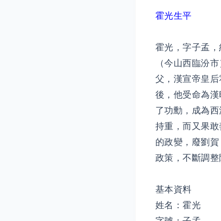
霍光生平
霍光，字子孟，
（今山西臨汾市
父，漢宣帝皇后
後，他受命為漢
了功勳，成為西
持重，而又果敢
的政變，廢劉賀
政策，不斷調整
基本資料
姓名：霍光