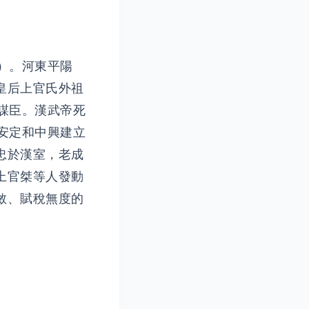
）。河東平陽
皇后上官氏外祖
謀臣。漢武帝死
安定和中興建立
忠於漢室，老成
上官桀等人發動
斂、賦稅無度的