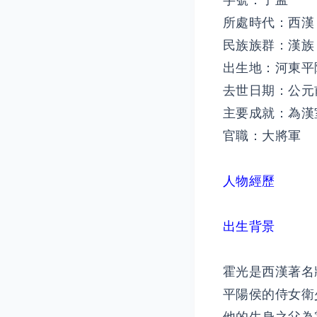
字號：子孟
所處時代：西漢
民族族群：漢族
出生地：河東平
去世日期：公元
主要成就：為漢
官職：大將軍
人物經歷
出生背景
霍光是西漢著名
平陽侯的侍女衛