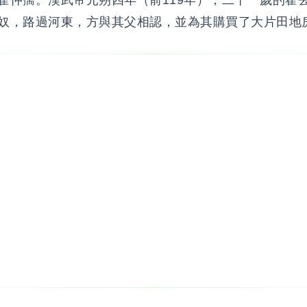
霍仲孺。漢武帝元朔四年（前119年），二十一歲的霍
奴，路過河東，方與其父相認，並為其購買了大片田地