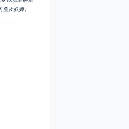
去病以驃騎將軍
房產及奴婢。