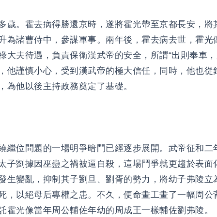
多歲。霍去病得勝還京時，遂將霍光帶至京都長安，將
升為諸曹侍中，參謀軍事。兩年後，霍去病去世，霍光
祿大夫待遇，負責保衛漢武帝的安全，所謂“出則奉車，
，他謹慎小心，受到漢武帝的極大信任，同時，他也從
，為他以後主持政務奠定了基礎。
繞繼位問題的一場明爭暗鬥已經逐步展開。武帝征和二年
太子劉據因巫蠱之禍被逼自殺，這場鬥爭就更趨於表面
發生變亂，抑制其子劉旦、劉胥的勢力，將幼子弗陵立
死，以絕母后專權之患。不久，便命畫工畫了一幅周公
託霍光像當年周公輔佐年幼的周成王一樣輔佐劉弗陵。