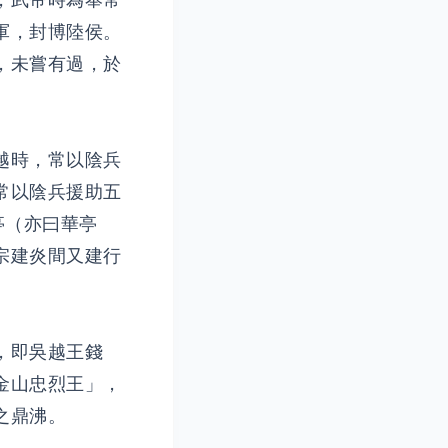
，武帝時為奉常
軍，封博陸侯。
，未嘗有過，於
越時，常以陰兵
常以陰兵援助五
亭（亦曰華亭
宗建炎間又建行
，即吳越王錢
金山忠烈王」，
之鼎沸。