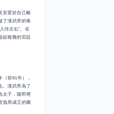
其安置於自己帳
做了漢武帝的奉
入侍左右”。在
錯綜複雜的宮廷
（前91年），
化。漢武帝為了
為太子，隨即將
背負周成王的圖