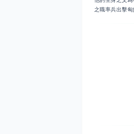
他的生身之父為
之職率兵出擊匈