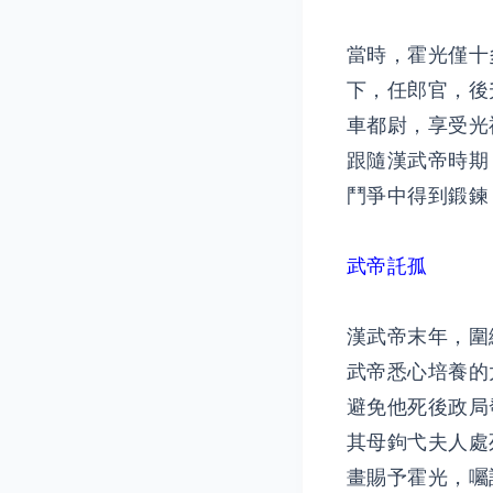
當時，霍光僅十
下，任郎官，後
車都尉，享受光
跟隨漢武帝時期
鬥爭中得到鍛鍊
武帝託孤
漢武帝末年，圍
武帝悉心培養的
避免他死後政局
其母鉤弋夫人處
畫賜予霍光，囑