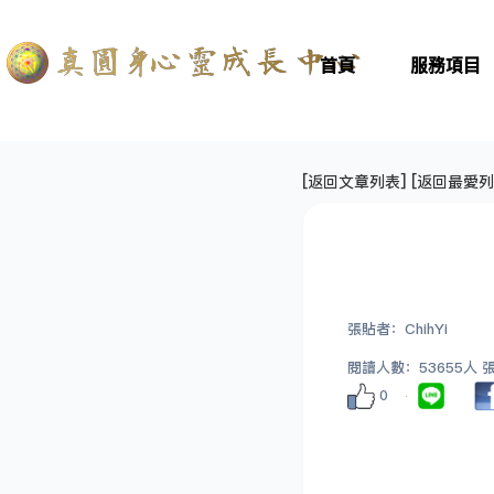
首頁
服務項目
[
返回文章列表
] [
返回最愛列
張貼者：ChihYi
閱讀人數：53655人 張貼
0