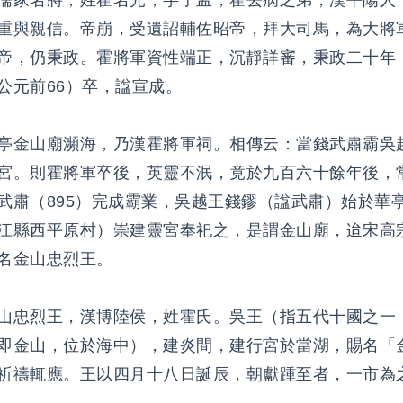
儒家名將，姓霍名光，字子孟，霍去病之弟，漢平陽人
重與親信。帝崩，受遺詔輔佐昭帝，拜大司馬，為大將
帝，仍秉政。霍將軍資性端正，沉靜詳審，秉政二十年
公元前66）卒，諡宣成。
亭金山廟瀕海，乃漢霍將軍祠。相傳云：當錢武肅霸吳
宮。則霍將軍卒後，英靈不泯，竟於九百六十餘年後，
武肅（895）完成霸業，吳越王錢鏐（諡武肅）始於華
江縣西平原村）崇建靈宮奉祀之，是謂金山廟，迨宋高
名金山忠烈王。
山忠烈王，漢博陸侯，姓霍氏。吳王（指五代十國之一
即金山，位於海中），建炎間，建行宮於當湖，賜名「
祈禱輒應。王以四月十八日誕辰，朝獻踵至者，一市為