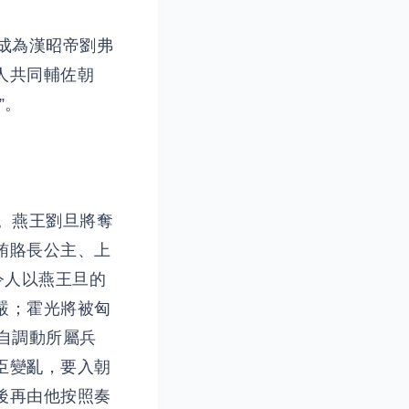
成為漢昭帝劉弗
人共同輔佐朝
”。
。燕王劉旦將奪
賄賂長公主、上
令人以燕王旦的
嚴；霍光將被匈
自調動所屬兵
臣變亂，要入朝
後再由他按照奏