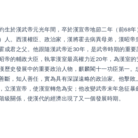
約生於漢武帝元光年間，卒於漢宣帝地節二年（前68年
）人。西漢權臣、政治家，漢將霍去病異母弟，漢昭帝
霍成君之父。他跟隨漢武帝近30年，是武帝時期的重要
昭帝的輔政大臣，執掌漢室最高權力近20年，為漢室的
漢歷史發展中的重要政治人物，麒麟閣十一功臣第一。
善斷，知人善任，實為具有深謀遠略的政治家。他擊敗
，立漢宣帝，使漢室轉危為安；他改變武帝末年急征暴
階級關係，使漢代的經濟出現了又一個發展時期。