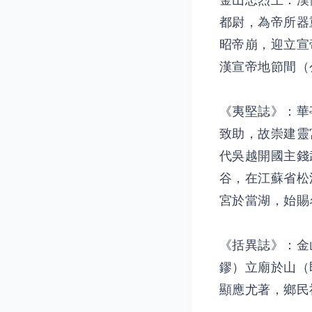
金山忠烈王：漢
都尉，為帝所器
昭帝崩，迎立宣
漢宣帝地節間（
《夷堅誌》：華
致助，故崇建靈
代吳越開國主錢
谷，在江蘇省松
宮於當湖，始賜
《括異誌》：金
鏐）立廟於山（
顯應尤著，鄉民