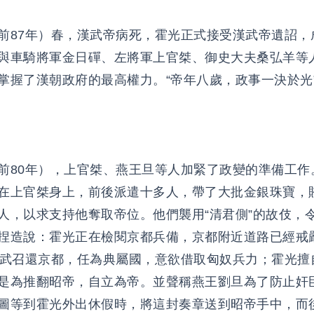
前87年）春，漢武帝病死，霍光正式接受漢武帝遺詔，
與車騎將軍金日磾、左將軍上官桀、御史大夫桑弘羊等
掌握了漢朝政府的最高權力。“帝年八歲，政事一決於光
前80年），上官桀、燕王旦等人加緊了政變的準備工作
在上官桀身上，前後派遣十多人，帶了大批金銀珠寶，
人，以求支持他奪取帝位。他們襲用“清君側”的故伎，
捏造說：霍光正在檢閱京都兵備，京都附近道路已經戒
蘇武召還京都，任為典屬國，意欲借取匈奴兵力；霍光擅
是為推翻昭帝，自立為帝。並聲稱燕王劉旦為了防止奸
圖等到霍光外出休假時，將這封奏章送到昭帝手中，而