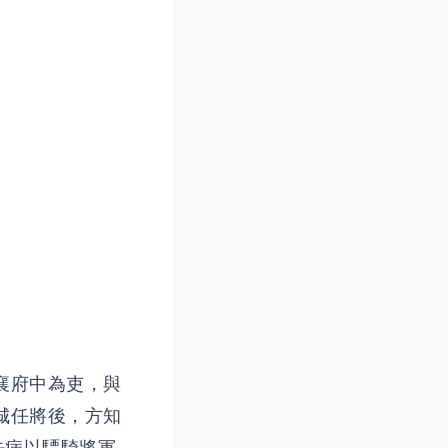
襄府中為吏，與
城任將後，方知