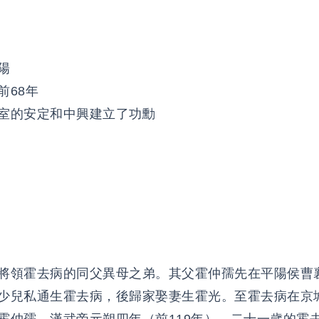
陽
前68年
室的安定和中興建立了功勳
將領霍去病的同父異母之弟。其父霍仲孺先在平陽侯曹
少兒私通生霍去病，後歸家娶妻生霍光。至霍去病在京