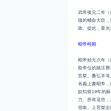
武帝後元二年（
陵的輔命大臣，
政。從此，霍光
昭帝時期
昭帝始元六年（
取帝位的賭注壓
官桀、桑弘羊等
名義上書昭帝，
奴扣留19年的
力。所有這些，
宿衛。上官桀企