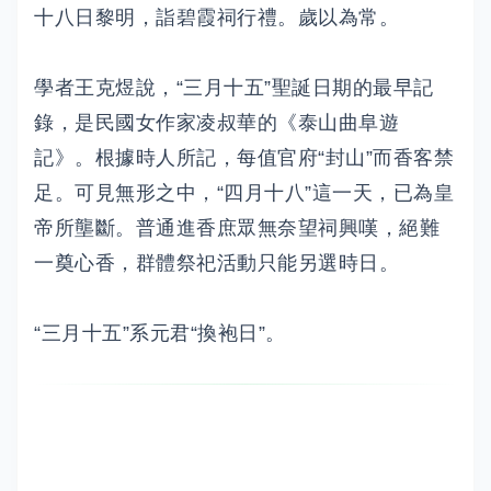
十八日黎明，詣碧
霞祠行禮。歲以為常。
學者王克煜說，“三月十五”聖誕日期的最早記
錄，是民國女作家凌叔華的《泰山曲阜遊
記》。根據時人所記，每值官府“封山”而香客禁
足。可見無形之中，“四月十八”這一天，已為皇
帝所壟斷。普通進香庶眾無奈望祠興嘆，絕難
一奠心香，群體祭祀活動只能另選時日。
“三月十五”系元君“換袍日”。