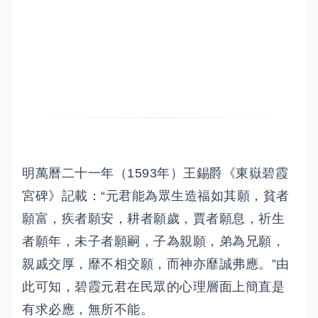
明萬曆二十一年（1593年）王錫爵《東嶽碧霞
宮碑》記載：“元君能為眾生造福如其願，貧者
願富，疾者願安，耕者願歲，賈者願息，祈生
者願年，未子者願嗣，子為親願，弟為兄願，
親戚交厚，靡不相交願，而神亦靡誠弗應。”由
此可知，碧霞元君在民眾的心理層面上簡直是
有求必應，無所不能。