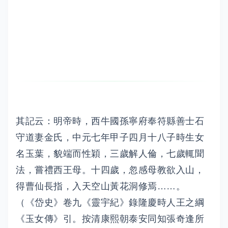
其記云：明帝時，西牛國孫寧府奉符縣善士石
守道妻金氏，中元七年甲子四月十八子時生女
名玉葉，貌端而性穎，三歲解人倫，七歲輒聞
法，嘗禮西王母。十四歲，忽感母教欲入山，
得曹仙長指，入天空山黃花洞修焉……。
（《岱史》卷九《靈宇紀》錄隆慶時人王之綱
《玉女傳》引。按清康熙朝泰安同知張奇逢所