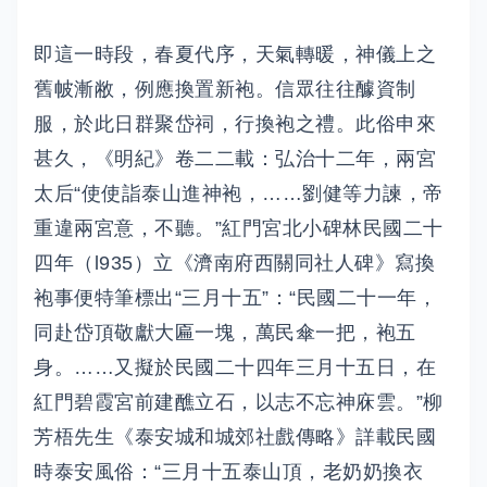
即這一時段，春夏代序，天氣轉暖，神儀上之
舊帔漸敝，例應換置新袍。信眾往往醵資制
服，於此日群聚岱祠，行換袍之禮。此俗申來
甚久，《明紀》卷二二載：弘治十二年，兩宮
太后“使使詣泰山進神袍，……劉健等力諫，帝
重違兩宮意，不聽。”紅門宮北小碑林民國二十
四年（l935）立《濟南府西關同社人碑》寫換
袍事便特筆標出“三月十五”：“民國二十一年，
同赴岱頂敬獻大匾一塊，萬民傘一把，袍五
身。……又擬於民國二十四年三月十五日，在
紅門碧霞宮前建醮立石，以志不忘神庥雲。”柳
芳梧先生《泰安城和城郊社戲傳略》詳載民國
時泰安風俗：“三月十五泰山頂，老奶奶換衣