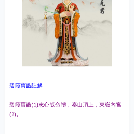
碧霞寶誥註解
碧霞寶誥(1)志心皈命禮，泰山頂上，東嶽內宮
(2)。