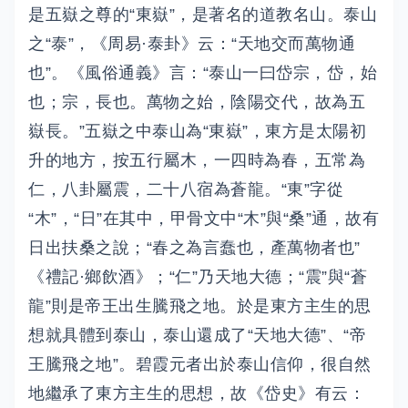
是五嶽之尊的“東嶽”，是著名的道教名山。泰山
之“泰”，《周易·泰卦》云：“天地交而萬物通
也”。《風俗通義》言：“泰山一曰岱宗，岱，始
也；宗，長也。萬物之始，陰陽交代，故為五
嶽長。”五嶽之中泰山為“東嶽”，東方是太陽初
升的地方，按五行屬木，一四時為春，五常為
仁，八卦屬震，二十八宿為蒼龍。“東”字從
“木”，“日”在其中，甲骨文中“木”與“桑”通，故有
日出扶桑之說；“春之為言蠢也，產萬物者也”
《禮記·鄉飲酒》；“仁”乃天地大德；“震”與“蒼
龍”則是帝王出生騰飛之地。於是東方主生的思
想就具體到泰山，泰山還成了“天地大德”、“帝
王騰飛之地”。碧霞元者出於泰山信仰，很自然
地繼承了東方主生的思想，故《岱史》有云：