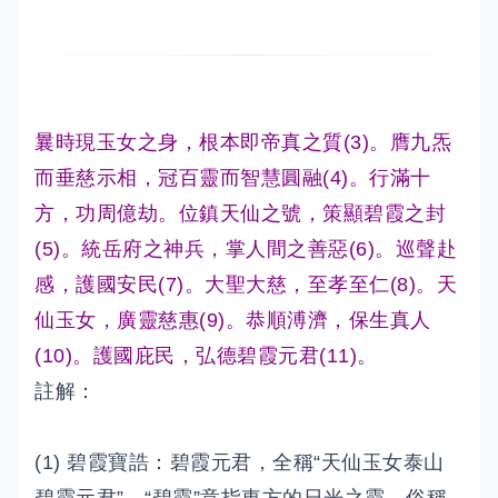
曩時現玉女之身，根本即帝真之質(3)。膺九炁
而垂慈示相，冠百靈而智慧圓融(4)。行滿十
方，功周億劫。位鎮天仙之號，策顯碧霞之封
(5)。統岳府之神兵，掌人間之善惡(6)。巡聲赴
感，護國安民(7)。大聖大慈，至孝至仁(8)。天
仙玉女，廣靈慈惠(9)。恭順溥濟，保生真人
(10)。護國庇民，弘德碧霞元君(11)。
註解：
(1) 碧霞寶誥：碧霞元君，全稱“天仙玉女泰山