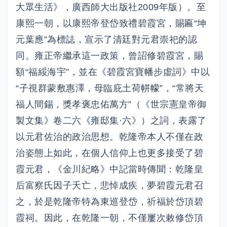
大眾生活》，廣西師大出版社2009年版）。至
康熙一朝，以康熙帝登岱致禮碧霞宮，賜匾“坤
元葉應”為標誌，宣示了清廷對元君崇祀的認
同。雍正帝繼承這一政策，曾詔修碧霞宮，賜
額“福綏海宇”，並在《碧霞宮寶幡步虛詞》中以
“子視群蒙敷惠澤，母臨庇土荷帡幪”，“常將天
福人間錫，獎孝褒
忠佑萬方”（《世宗憲皇帝御
製文集》卷二六《雍邸集·六》）之詞，表露了
以元君佐治的政治思想。乾隆帝本人不僅在政
治姿態上如此，在個人信仰上也更多接受了碧
霞元君，《金川紀略》中記當時傳聞：乾隆皇
后富察氏因子夭亡，悲悼成疾，夢碧霞元君召
之，於是乾隆帝特為東巡登岱，祈福於岱頂碧
霞祠。因此，在乾隆一朝，不僅屢次敕修岱頂