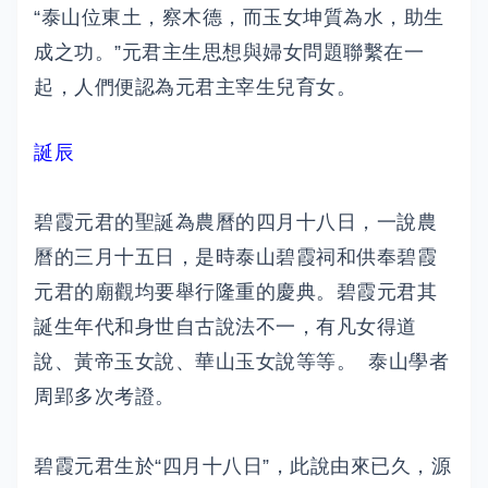
“泰山位東土，察木德，而玉女坤質為水，助生
成之功。”元君主生思想與婦女問題聯繫在一
起，人們便認為元君主宰生兒育女。
誕辰
碧霞元君的聖誕為農曆的四月十八日，一說農
曆的三月十五日，是時泰山碧霞祠和供奉碧霞
元君的廟觀均要舉行隆重的慶典。碧霞元君其
誕生年代和身世自古說法不一，有凡女得道
說、黃帝玉女說、華山玉女說等等。 泰山學者
周郢多次考證。
碧霞元君生於“四月十八日”，此說由來已久，源