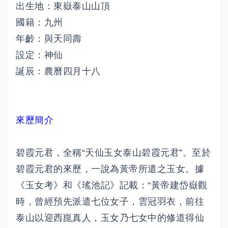
出生地：東嶽泰山山頂
國籍：九州
年齡：與天同壽
設定：神仙
誕辰：農曆四月十八
來歷簡介
碧霞元君，全稱“天仙玉女泰山碧霞元君”。至於
碧霞元君的來歷，一說為黃帝所遣之玉女。據
《玉女考》和《瑤池記》記載：“黃帝建岱嶽觀
時，曾經預先派遣七位女子，雲冠羽衣，前往
泰山以迎西崑真人，玉女乃七女中的修道得仙