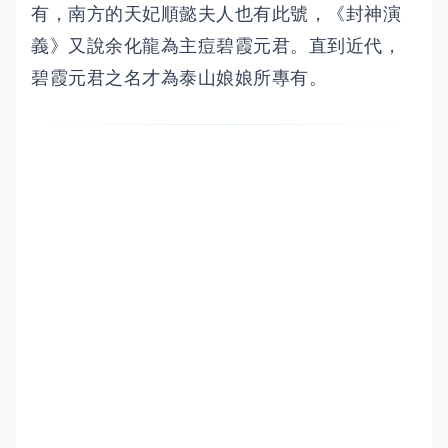
有，南方的天妃順懿夫人也有此號，《封神演
義》又說余化龍為主痘碧霞元君。直到近代，
碧霞元君之名才為泰山娘娘所專有。