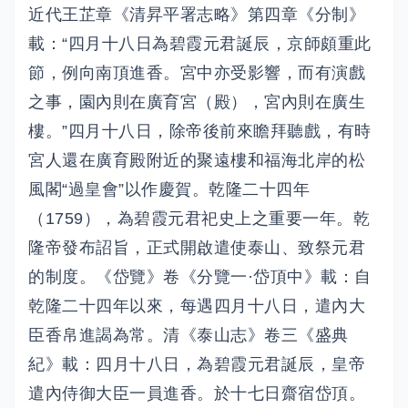
近代王芷章《清昇平署志略》第四章《分制》
載
：“四月十八日為碧霞元君誕辰，京師頗重此
節，例向南頂進香。宮中亦受影響，而有演戲
之事，園內則在廣育宮（殿），宮內則在廣生
樓。”四月十八日，除帝後前來瞻拜聽戲，有時
宮人還在廣育殿附近的聚遠樓和福海北岸的松
風閣“過皇會”以作慶賀。乾隆二十四年
（1759），為碧霞元君祀史上之重要一年。乾
隆帝發布詔旨，正式開啟遣使泰山、致祭元君
的制度。《岱覽》卷《分覽一·岱頂中》載：自
乾隆二十四年以來，每遇四月十八日，遣內大
臣香帛進謁為常。清《泰山志》卷三《盛典
紀》載：四月十八日，為碧霞元君誕辰，皇帝
遣內侍御大臣一員進香。於十七日齋宿岱頂。