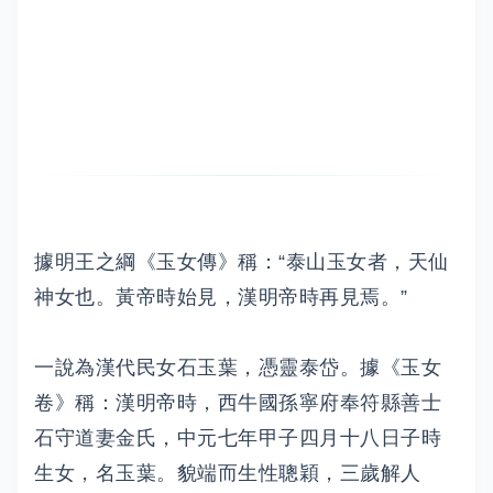
據明王之綱《玉女傳》稱：“泰山玉女者，天仙
神女也。黃帝時始見，漢明帝時再見焉。”
一說為漢代民女石玉葉，憑靈泰岱。據《玉女
卷》稱：漢明帝時，西牛國孫寧府奉符縣善士
石守道妻金氏，中元七年甲子四月十八日子時
生女，名玉葉。貌端而生性聰穎，三歲解人