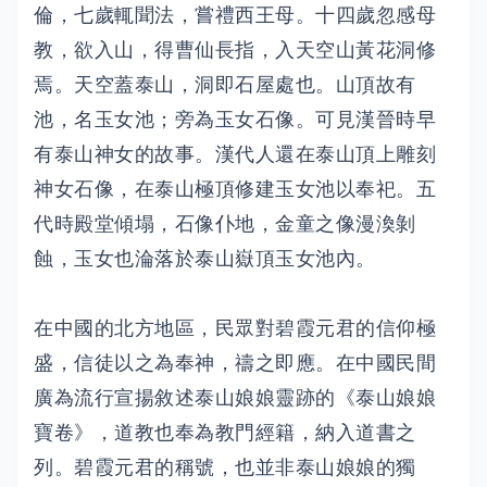
倫，七歲輒聞法，嘗禮西王母。十四歲忽感母
教，欲入山，得曹仙長指，入天空山黃花洞修
焉。天空蓋泰山，洞即石屋處也。山頂故有
池，名玉女池；旁為玉女石像。可見漢晉時早
有泰山神女的故事。漢代人還在泰山頂上雕刻
神女石像，在泰山極頂修建玉女池以奉祀。五
代時殿堂傾塌，石像仆地，金童之像漫渙剝
蝕，玉女也淪落於泰山嶽頂玉女池內。
在中國的北方地區，民眾對碧霞元君的信仰極
盛，信徒以之為奉神，禱之即應。在中國民間
廣為流行宣揚敘述泰山娘娘靈跡的《泰山娘娘
寶卷》，道教也奉為教門經籍，納入道書之
列。碧霞元君的稱號，也並非泰山娘娘的獨