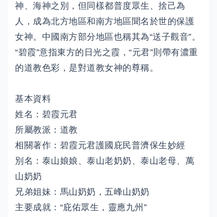
神、海神之別，但同樣都普度眾生、捨己為
人，成為北方地區和南方地區聞名於世的保護
女神。中國南方部分地區也稱其為“送子觀音”。
“碧霞”意指東方的日光之霞，“元君”則帶有濃重
的道教色彩，是對道教女神的尊稱。
基本資料
姓名：碧霞元君
所屬教派：道教
相關著作：碧霞元君護國庇民普濟保生妙經
別名：泰山娘娘、泰山老奶奶、泰山老母、萬
山奶奶
兄弟姐妹：馬山奶奶，五峰山奶奶
主要成就：“庇佑眾生，靈應九州”