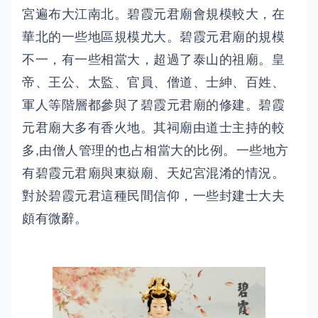
宮遍布大江南北。碧霞元君廟會規模較大，在
華北的一些地區規模尤大。碧霞元君廟的規模
不一，有一些相當大，超過了泰山的祖廟。皇
帝、王公、太監、官員、僧道、士紳、百姓、
軍人等階層都參與了碧霞元君廟的修建。碧霞
元君廟大多有香火地。其祠廟由道士主持的較
多,由僧人管理的也占相當大的比例。一些地方
有碧霞元君廟與東嶽廟、天妃宮混淆的情況。
對於碧霞元君這種民間信仰，一些封建士大夫
頗有微辭。