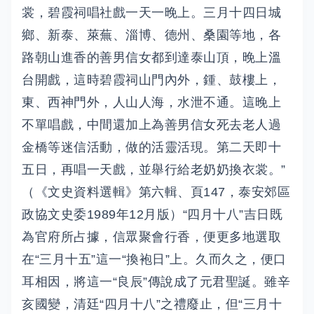
裳，碧霞祠唱社戲一天一晚上。三月十四日城
鄉、新泰、萊蕪、淄博、德州、桑園等地，各
路朝山進香的善男信女都到達泰山頂，晚上溫
台開戲，這時碧霞祠山門內外，鍾、鼓樓上，
東、西神門外，人山人海，水泄不通。這晚上
不單唱戲，中間還加上為善男信女死去老人過
金橋等迷信活動，做的活靈活現。第二天即十
五日，再唱一天戲，並舉行給老奶奶換衣裳。”
（《文史資料選輯》第六輯、頁147，泰安郊區
政協文史委1989年12月版）“四月十八”吉日既
為官府所占據，信眾聚會行香，便更多地選取
在“三月十五”這一“換袍日”上。久而久之，便口
耳相因，將這一“良辰”傳說成了元君聖誕。雖辛
亥國變，清廷“四月十八”之禮廢止，但“三月十