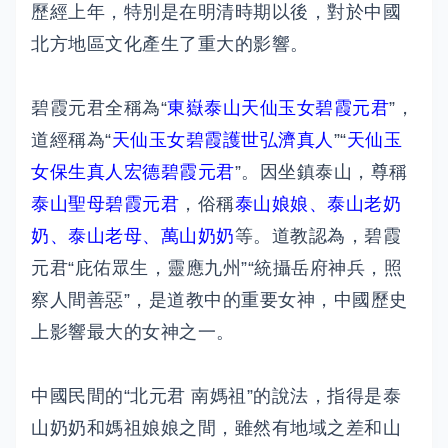
歷經上年，特別是在明清時期以後，對於中國
北方地區文化產生了重大的影響。
碧霞元君全稱為“
東嶽泰山天仙玉女碧霞元君
”，
道經稱為“
天仙玉女碧霞護世弘濟真人
”“
天仙玉
女保生真人宏德碧霞元君
”。因坐鎮泰山，尊稱
泰山聖母碧霞元君
，俗稱
泰山娘娘、泰山老奶
奶、泰山老母、萬山奶奶
等。道教認為，碧霞
元君“庇佑眾生，靈應九州”“統攝岳府神兵，照
察人間善惡”，是道教中的重要女神，中國歷史
上影響最大的女神之一。
中國民間的“北元君 南媽祖”的說法，指得是泰
山奶奶和媽祖娘娘之間，雖然有地域之差和山