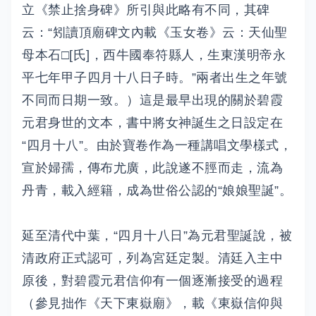
立《禁止捨身碑》所引與此略有不同，其碑
云：“矧讀頂廟碑文內載《玉女卷》云：天仙聖
母本石□[氏]，西牛國奉符縣人，生東漢明帝永
平七年甲子四月十八日子時。”兩者出生之年號
不同而日期一致。）這是最早出現的關於碧霞
元君身世的文本，書中將女神誕生之日設定在
“四月十八”。由於寶卷作為一種講唱文學樣式，
宣於婦孺，傳布尤廣，此說遂不脛而走，流為
丹青，載入經籍，成為世俗公認的“娘娘聖誕”。
延至清代中葉，“四月十八日”為元君聖誕說，被
清政府正式認可，列為宮廷定製。清廷入主中
原後，對碧霞元君信仰有一個逐漸接受的過程
（參見拙作《天下東嶽廟》，載《東嶽信仰與