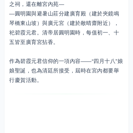
之祠，還在離宮內苑—
—圓明園與避暑山莊分建廣育殿（建於夾鏡鳴
琴橋東山坡）與廣元宮（建於敞晴齋附近），
祀碧霞元君。清帝居圓明園時，每值初一、十
五皆至廣育宮拈香。
作為碧霞元君信仰的一項內容——“四月十八”娘
娘聖誕，也為清廷所接受，屆時在宮內都要舉
行慶賀活動。