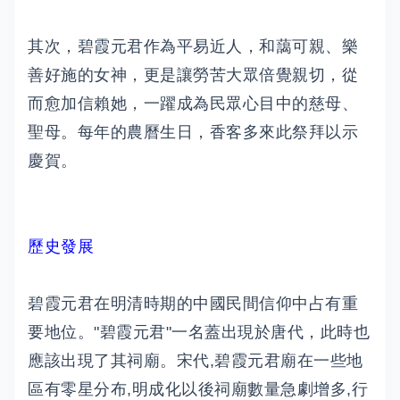
其次，碧霞元君作為平易近人，和藹可親、樂
善好施的女神，更是讓勞苦大眾倍覺親切，從
而愈加信賴她，一躍成為民眾心目中的慈母、
聖母。每年的農曆生日，香客多來此祭拜以示
慶賀。
歷史發展
碧霞元君在明清時期的中國民間信仰中占有重
要地位。"碧霞元君"一名蓋出現於唐代，此時也
應該出現了其祠廟。宋代,碧霞元君廟在一些地
區有零星分布,明成化以後祠廟數量急劇增多,行