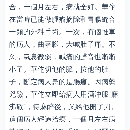
合，一個月左右，病就全好。華佗
在當時已能做腫瘤摘除和胃腸縫合
一類的外科手術。一次，有個推車
的病人，曲著腳，大喊肚子痛。不
久，氣息微弱，喊痛的聲音也漸漸
小了。華佗切他的脈，按他的肚
子，斷定病人患的是腸癰。因病勢
兇險，華佗立即給病人用酒沖服“麻
沸散”，待麻醉後，又給他開了刀。
這個病人經過治療，一個月左右病