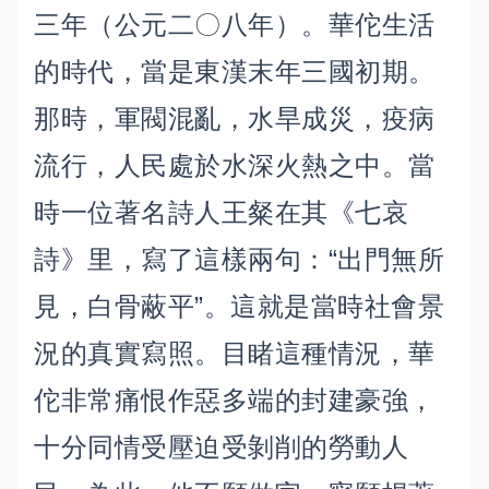
三年（公元二〇八年）。華佗生活
的時代，當是東漢末年三國初期。
那時，軍閥混亂，水旱成災，疫病
流行，人民處於水深火熱之中。當
時一位著名詩人王粲在其《七哀
詩》里，寫了這樣兩句：“出門無所
見，白骨蔽平”。這就是當時社會景
況的真實寫照。目睹這種情況，華
佗非常痛恨作惡多端的封建豪強，
十分同情受壓迫受剝削的勞動人