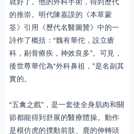
就好了。他的外科手術，得到歷代
的推崇。明代陳嘉謨的《本草蒙
筌》引用《歷代名醫圖贊》中的一
詩作了概括：“魏有華佗，設立瘡
科，剔骨療疾，神效良多”。可見，
後世尊華佗為“外科鼻祖，”是名副其
實的。
“五禽之戲”，是一套使全身肌肉和關
節都能得到舒展的醫療體操。動作
是模仿虎的撲動前肢、鹿的伸轉頭