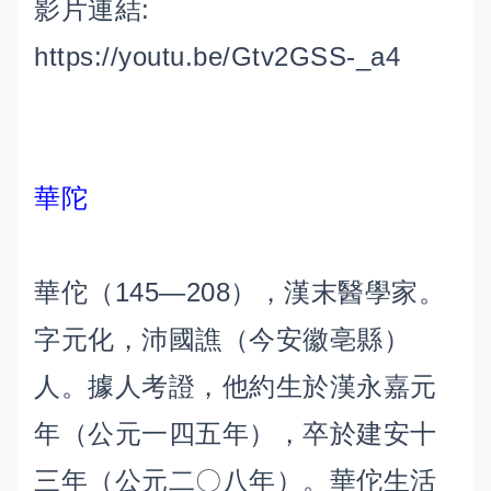
影片連結:
https://youtu.be/Gtv2GSS-_a4
華陀
華佗（145—208），漢末醫學家。
字元化，沛國譙（今安徽亳縣）
人。據人考證，他約生於漢永嘉元
年（公元一四五年），卒於建安十
三年（公元二〇八年）。華佗生活