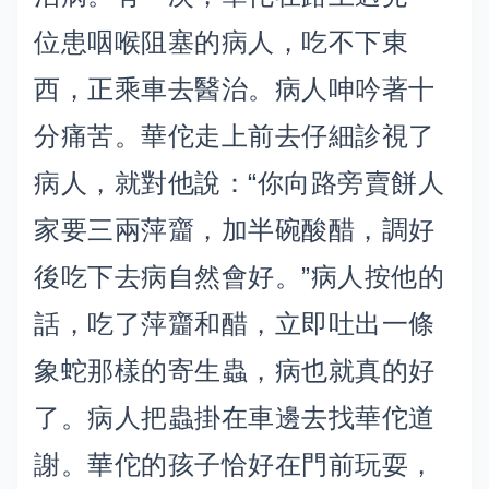
位患咽喉阻塞的病人，吃不下東
西，正乘車去醫治。病人呻吟著十
分痛苦。華佗走上前去仔細診視了
病人，就對他說：“你向路旁賣餅人
家要三兩萍齏，加半碗酸醋，調好
後吃下去病自然會好。”病人按他的
話，吃了萍齏和醋，立即吐出一條
象蛇那樣的寄生蟲，病也就真的好
了。病人把蟲掛在車邊去找華佗道
謝。華佗的孩子恰好在門前玩耍，