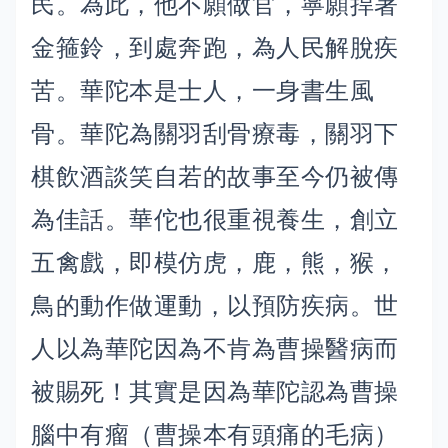
民。為此，他不願做官，寧願捍著
金箍鈴，到處奔跑，為人民解脫疾
苦。華陀本是士人，一身書生風
骨。華陀為關羽刮骨療毒，關羽下
棋飲酒談笑自若的故事至今仍被傳
為佳話。華佗也很重視養生，創立
五禽戲，即模仿虎，鹿，熊，猴，
鳥的動作做運動，以預防疾病。世
人以為華陀因為不肯為曹操醫病而
被賜死！其實是因為華陀認為曹操
腦中有瘤（曹操本有頭痛的毛病）