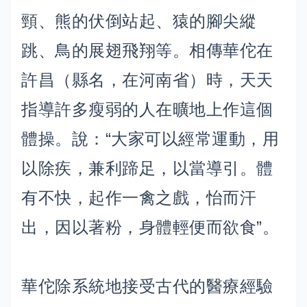
頸、熊的伏倒站起、猿的腳尖縱
跳、鳥的展翅飛翔等。相傳華佗在
許昌（縣名，在河南省）時，天天
指導許多瘦弱的人在曠地上作這個
體操。說：“大家可以經常運動，用
以除疾，兼利蹄足，以當導引。體
有不快，起作一禽之戲，怡而汗
出，因以著粉，身體輕便而欲食”。
華佗除系統地接受古代的醫療經驗