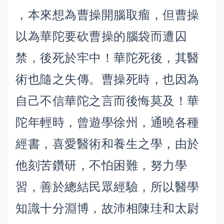
，本來想為曹操開腦取瘤，但曹操
以為華陀要砍曹操的腦袋而遭囚
禁，後死於牢中！華陀死後，其醫
術也隨之失傳。曹操死時，也因為
自己不信華陀之言而後悔莫及！華
陀年輕時，曾遊學徐州，通曉各種
經書，喜愛醫術和養生之學，由於
他刻苦鑽研，不怕困難，努力學
習，善於總結民眾經驗，所以醫學
知識十分淵博，故沛相陳珪和太尉