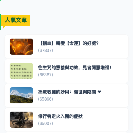
人氣文章
【捐血】轉變【命運】的好處?
(67837)
往生咒的意義與功效，見者開慧增福！
(66387)
捐款收據的妙用：陽世與陰間 ❤
(65866)
修行者走火入魔的症狀
(65007)