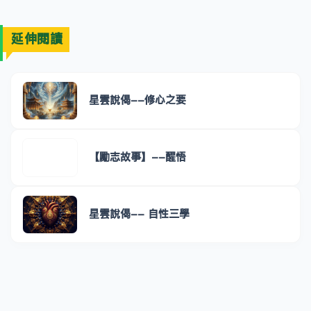
延伸閱讀
星雲說偈--修心之要
【勵志故事】--醒悟
星雲說偈-- 自性三學