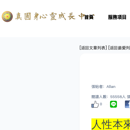
首頁
服務項目
[
返回文章列表
] [
返回最愛列
張貼者：Allan
閱讀人數：55558人 張貼
0
人性本