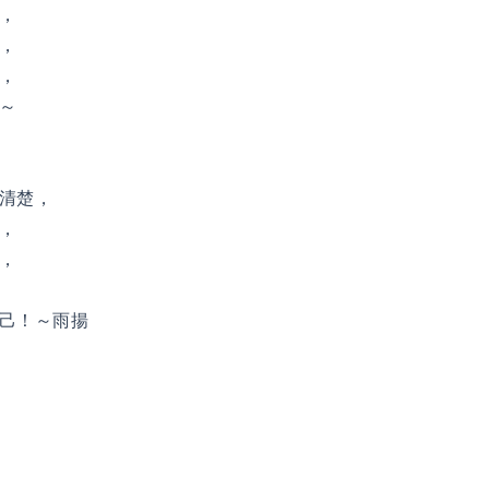
，
，
，
～
清楚，
，
，
己！～雨揚