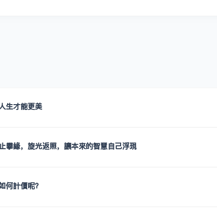
人生才能更美
止攀緣，旋光返照，讓本來的智慧自己浮現
如何計價呢？