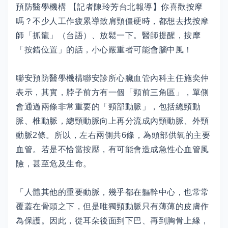
預防醫學機構 【記者陳玲芳台北報導】你喜歡按摩
嗎？不少人工作疲累導致肩頸僵硬時，都想去找按摩
師「抓龍」（台語）、放鬆一下。醫師提醒，按摩
「按錯位置」的話，小心嚴重者可能會腦中風！
聯安預防醫學機構聯安診所心臟血管內科主任施奕仲
表示，其實，脖子前方有一個「頸前三角區」，單側
會通過兩條非常重要的「頸部動脈」，包括總頸動
脈、椎動脈，總頸動脈向上再分流成內頸動脈、外頸
動脈2條。所以，左右兩側共6條，為頭部供氧的主要
血管。若是不恰當按壓，有可能會造成急性心血管風
險，甚至危及生命。
「人體其他的重要動脈，幾乎都在軀幹中心，也常常
覆蓋在骨頭之下，但是唯獨頸動脈只有薄薄的皮膚作
為保護。因此，從耳朵後面到下巴、再到胸骨上緣，