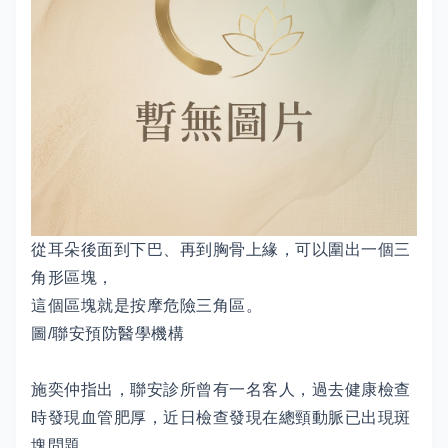
從耳朵後面到下巴、再到胸骨上緣，可以圍出一個三
角形區塊，
這個區塊就是按摩危險三角區。
圖/聯安預防醫學機構
施奕仲指出，聯安診所曾有一名客人，過去健康檢查
時發現血管肥厚，近日檢查發現在總頸動脈已出現斑
塊問題。