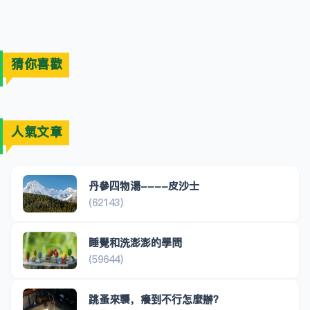
猜你喜歡
人氣文章
丹參四物湯----皮沙士
(62143)
睡覺和洗澎澎的學問
(59644)
跳蚤來襲，癢到不行怎麼辦？