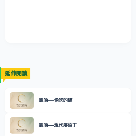
延伸閱讀
說喻--偷吃的貓
說喻--現代廖添丁