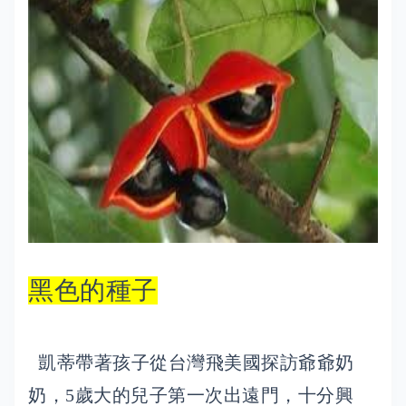
黑色的種子
凱蒂帶著孩子從台灣飛美國探訪爺爺奶
奶，5歲大的兒子第一次出遠門，十分興