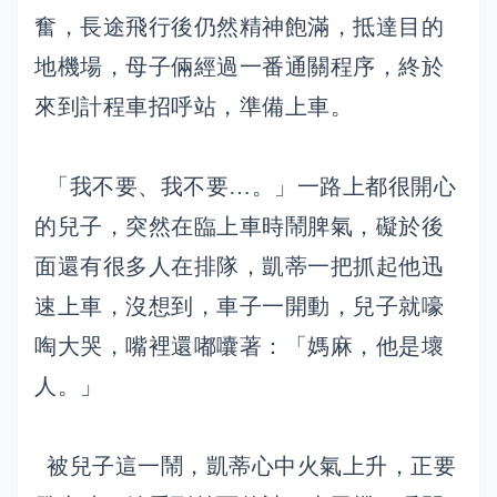
奮，長途飛行後仍然精神飽滿，抵達目的
地機場，母子倆經過一番通關程序，終於
來到計程車招呼站，準備上車。
「我不要、我不要…。」一路上都很開心
的兒子，突然在臨上車時鬧脾氣，礙於後
面還有很多人在排隊，凱蒂一把抓起他迅
速上車，沒想到，車子一開動，兒子就嚎
啕大哭，嘴裡還嘟囔著：「媽麻，他是壞
人。」
被兒子這一鬧，凱蒂心中火氣上升，正要