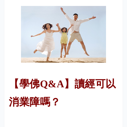
【學佛Q&A】讀經可以
消業障嗎？