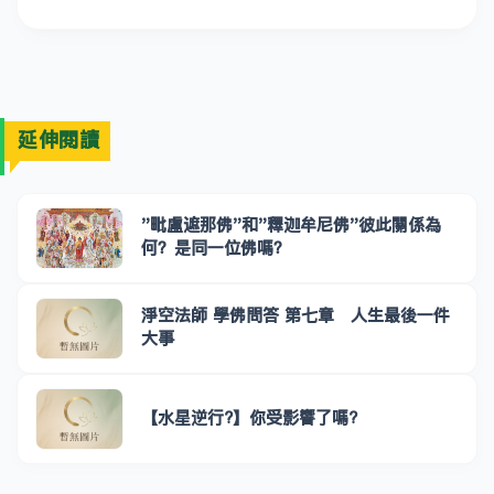
延伸閱讀
"毗盧遮那佛"和"釋迦牟尼佛"彼此關係為
何？是同一位佛嗎？
淨空法師 學佛問答 第七章 人生最後一件
大事
【水星逆行?】你受影響了嗎?