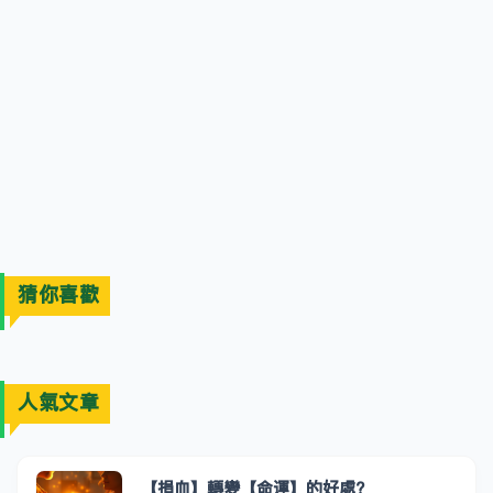
猜你喜歡
人氣文章
【捐血】轉變【命運】的好處?