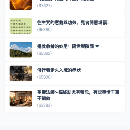
(67827)
往生咒的意義與功效，見者開慧增福！
(66380)
捐款收據的妙用：陽世與陰間 ❤
(65862)
修行者走火入魔的症狀
(65000)
聖嚴法師➢臨終助念有禁忌，有些事情千萬
不能做
(63383)