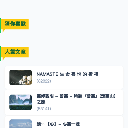
猜你喜歡
人氣文章
NAMASTE 生 命 喜 悅 的 祈 禱
(82822)
靈修說明 - 會靈 - 所謂『會靈』(走靈山)
之謎
(58141)
續~~【心】- 心靈一體