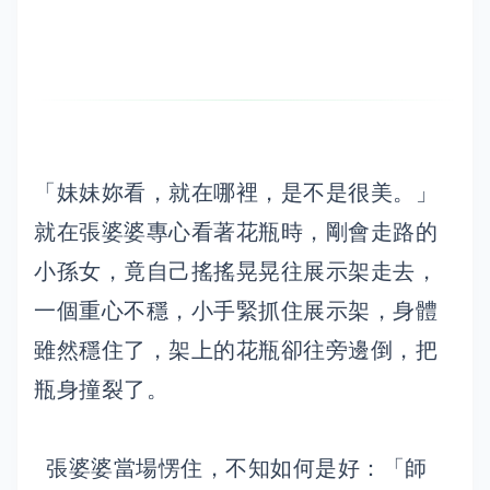
「妹妹妳看，就在哪裡，是不是很美。」
就在張婆婆專心看著花瓶時，剛會走路的
小孫女，竟自己搖搖晃晃往展示架走去，
一個重心不穩，小手緊抓住展示架，身體
雖然穩住了，架上的花瓶卻往旁邊倒，把
瓶身撞裂了。
張婆婆當場愣住，不知如何是好：「師